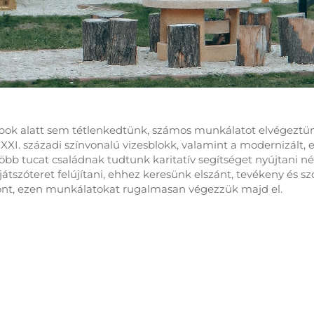
k alatt sem tétlenkedtünk, számos munkálatot elvégeztünk, 
tt, XXI. századi színvonalú vizesblokk, valamint a modernizált,
öbb tucat családnak tudtunk karitatív segítséget nyújtani n
átszóteret felújítani, ehhez keresünk elszánt, tevékeny és sz
dőpont, ezen munkálatokat rugalmasan végezzük majd el.