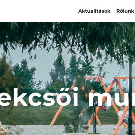
Aktualitások
Rólunk
ekcsői mu