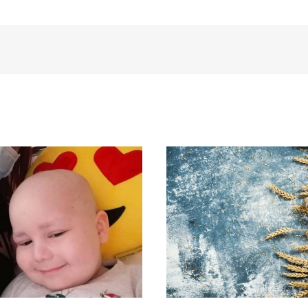
Egy család
Lenyűgöz
senyfutása az
adatok a
vel: küzdelem
élelmiszerme
gy kisfiúért