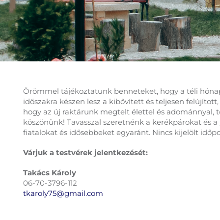
Örömmel tájékoztatunk benneteket, hogy a téli hónapo
időszakra készen lesz a kibővített és teljesen felújíto
hogy az új raktárunk megtelt élettel és adománnyal, t
köszönünk! Tavasszal szeretnénk a kerékpárokat és a j
fiatalokat és idősebbeket egyaránt. Nincs kijelölt i
Várjuk a testvérek jelentkezését:
Takács Károly
06-70-3796-112
tkaroly75@gmail.com