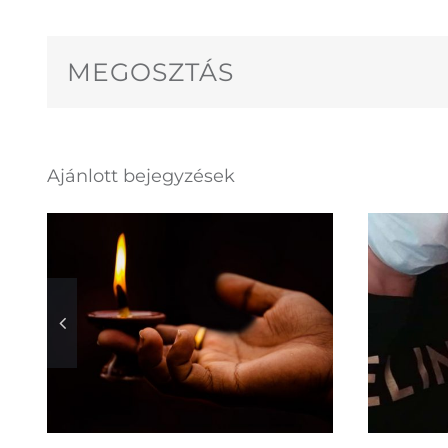
Jobb fényt
gyújtani, mint
MEGOSZTÁS
szidni a
ver
sötétséget –
idő
Varga László
e
püspök korunk
Ajánlott bejegyzések
szellemi harcáról