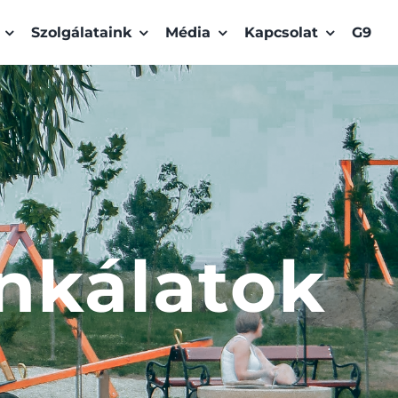
Szolgálataink
Média
Kapcsolat
G9
nkálatok