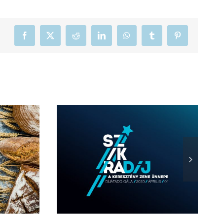
ő
Facebook
X
Reddit
LinkedIn
WhatsApp
Tumblr
Pinterest
z
Szikra-díj | 2021
ntésről