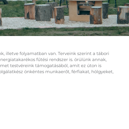
illetve folyamatban van. Terveink szerint a tábori
 energiatakarékos fűtési rendszer is. örülünk annak,
émet testvéreink támogatásából, amit ez úton is
olgálatkész önkéntes munkaerőt, férfiakat, hölgyeket,