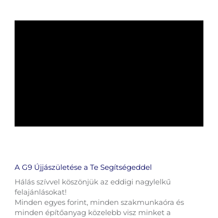
A G9 Újjászületése a Te Segítségeddel
Hálás szívvel köszönjük az eddigi nagylelkű
felajánlásokat!
Minden egyes forint, minden szakmunkaóra és
minden építőanyag közelebb visz minket a