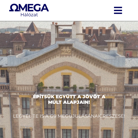
Kihagyás
Togg
Navi
Aktualitások
Rólunk
Szolgálataink
Média
ÉPÍTSÜK EGYÜTT A JÖVŐT A
MÚLT ALAPJAIN!
Kapcsolat
LEGYÉL TE IS A G9 MEGÚJULÁSÁNAK RÉSZESE!
G9