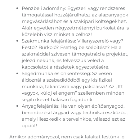
Pénzbeli adomány: Egyszeri vagy rendszeres
támogatással hozzájárulhatsz az alapanyagok
megvásárlásához és a szakipari költségekhez.
Akár egyetlen négyzetméternyi burkolat ára is
közelebb visz minket a célhoz!
Szakmunka felajánlása: Villanyszerelő vagy?
Festő? Burkoló? Esetleg belsőépítész? Ha a
szakmáddal szívesen támogatnád a projektet,
jelezd nekünk, és felvesszük veled a
kapcsolatot a részletek egyeztetésére.
Segédmunka és önkéntesség: Szívesen
áldoznál a szabadidődből egy kis fizikai
munkára, takarításra vagy pakolásra? Az „Itt
vagyok, küldj el engem” szellemben minden
segítő kezet hálásan fogadunk.
Anyagfelajánlás: Ha van olyan építőanyagod,
berendezési tárgyad vagy technikai eszközöd,
amely illeszkedik a terveinkbe, válaszd ezt az
opciót!
Amikor adományozol, nem csak falakat festünk le