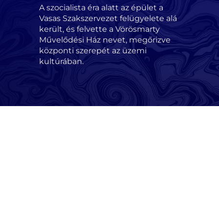
A szocialista éra alatt az épület a
Vasas Szakszervezet felügyelete alá
került, és felvette a Vörösmarty
Művelődési Ház nevet, megőrizve
központi szerepét az üzemi
kultúrában.