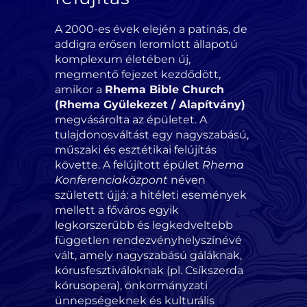
A 2000-es évek elején a patinás, de
addigra erősen leromlott állapotú
komplexum életében új,
megmentő fejezet kezdődött,
amikor a
Rhema Bible Church
(Rhema Gyülekezet / Alapítvány)
megvásárolta az épületet. A
tulajdonosváltást egy nagyszabású,
műszaki és esztétikai felújítás
követte. A felújított épület
Rhema
Konferenciaközpont
néven
született újjá: a hitéleti események
mellett a főváros egyik
legkorszerűbb és legkedveltebb
független rendezvényhelyszínévé
vált, amely nagyszabású gáláknak,
kórusfesztiváloknak (pl. Csíkszerda
kórusopera), önkormányzati
ünnepségeknek és kulturális