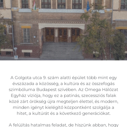
A Golgota utca 9. szám alatti épület több mint egy
évszázada a közösség, a kultúra és az összefogás
szimbóluma Budapest szívében. Az Omega Hálózat
Egyház víziója, hogy ez a patinás, szecessziós falak
közé zárt örökség újra megteljen élettel, és modern,
minden igényt kielégítő központként szolgálja a
hitet, a kultúrát és a következő generációkat.
A felújítás hatalmas feladat, de hiszünk abban, hogy