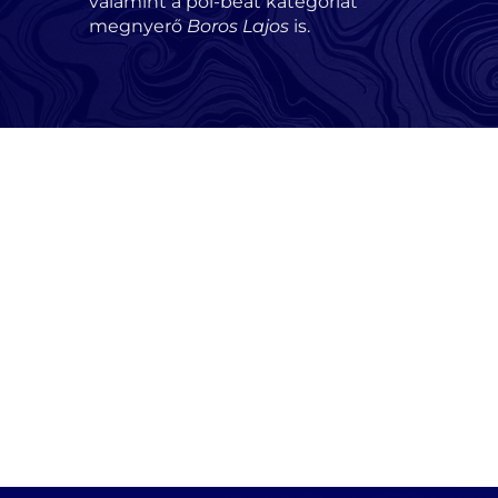
valamint a pol-beat kategóriát
megnyerő
Boros Lajos
is.