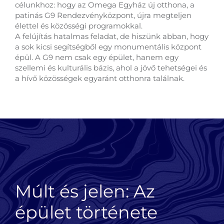
célunkhoz: hogy az Omega Egyház új otthona, a
patinás G9 Rendezvényközpont, újra megteljen
élettel és közösségi programokkal.
A felújítás hatalmas feladat, de hiszünk abban, hogy
a sok kicsi segítségből egy monumentális központ
épül. A G9 nem csak egy épület, hanem egy
szellemi és kulturális bázis, ahol a jövő tehetségei és
a hívő közösségek egyaránt otthonra találnak.
Múlt és jelen: Az
épület története