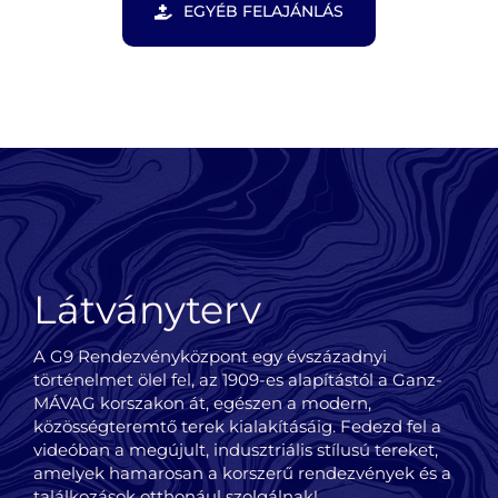
EGYÉB FELAJÁNLÁS
Látványterv
A G9 Rendezvényközpont egy évszázadnyi
történelmet ölel fel, az 1909-es alapítástól a Ganz-
MÁVAG korszakon át, egészen a modern,
közösségteremtő terek kialakításáig. Fedezd fel a
videóban a megújult, indusztriális stílusú tereket,
amelyek hamarosan a korszerű rendezvények és a
találkozások otthonául szolgálnak!