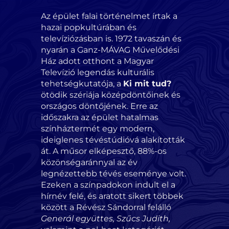
Az épület falai történelmet írtak a
hazai popkultúrában és
televíziózásban is. 1972 tavaszán és
nyarán a Ganz-MÁVAG Művelődési
Ház adott otthont a Magyar
Televízió legendás kulturális
tehetségkutatója, a
Ki mit tud?
ötödik szériája középdöntőinek és
országos döntőjének.
Erre az
időszakra az épület hatalmas
színháztermét egy modern,
ideiglenes tévéstúdióvá alakították
át. A műsor elképesztő, 88%-os
közönségaránnyal az év
legnézettebb tévés eseménye volt.
Ezeken a színpadokon indult el a
hírnév felé, és aratott sikert többek
között a Révész Sándorral felálló
Generál együttes, Szűcs Judith,