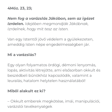
4Móz. 23, 23;
Nem fog a varázslás Jákóbon, sem az igézet
Izráelen.
Idejében megmondják Jákóbnak,
Izráelnek, hogy mit tesz az Isten.
Van egy Istentől jövő védelem a gyülekezeten,
ameddig Isten népe engedelmességben jár.
Mi a varázslás?
Egy olyan folyamatos ördögi, démoni lenyomás,
lopás, aktivitás létrejötte, ami elsősorban okkult és
beszédbeli bűnökhöz kapcsolódik, valamint a
leuralás, hatalom helytelen használatából!
Miből alakult ez ki?
– Okkult emberek megkötése, imái, manipulációi,
varázslói tevékenységek