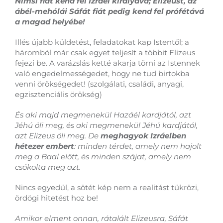
Nimsi fiát kend fel Izráel királyává; Elizeust, az
ábél-mehólái Sáfát fiát pedig kend fel prófétává
a magad helyébe!
Illés újabb küldetést, feladatokat kap Istentől; a
háromból már csak egyet teljesít a többit Elizeus
fejezi be. A varázslás ketté akarja törni az Istennek
való engedelmességedet, hogy ne tud birtokba
venni örökségedet! (szolgálati, családi, anyagi,
egzisztenciális örökség)
És aki majd megmenekül Hazáél kardjától, azt
Jéhú öli meg, és aki megmenekül Jéhú kardjától,
azt Elizeus öli meg. De
meghagyok Izráelben
hétezer embert
: minden térdet, amely nem hajolt
meg a Baal előtt, és minden szájat, amely nem
csókolta meg azt.
Nincs egyedül, a sötét kép nem a realitást tükrözi,
ördögi hitetést hoz be!
Amikor elment onnan, rátalált Elizeusra, Sáfát