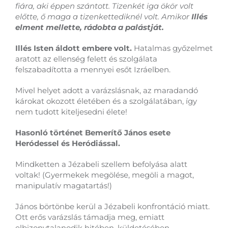
fiára, aki éppen szántott. Tizenkét iga ökör volt
előtte, ő maga a tizenkettediknél volt. Amikor
Illés
elment mellette, rádobta a palástját.
Illés Isten áldott embere volt.
Hatalmas győzelmet
aratott az ellenség felett és szolgálata
felszabadította a mennyei esőt Izráelben.
Mivel helyet adott a varázslásnak, az maradandó
károkat okozott életében és a szolgálatában, így
nem tudott kiteljesedni élete!
Hasonló történet Bemerítő János esete
Heródessel és Heródiással.
Mindketten a Jézabeli szellem befolyása alatt
voltak! (Gyermekek megölése, megöli a magot,
manipulatív magatartás!)
János börtönbe kerül a Jézabeli konfrontáció miatt.
Ott erős varázslás támadja meg, emiatt
elbizonytalanodik hitében, küldetésében,