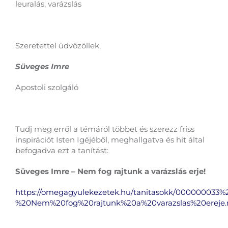
leuralás, varázslás
Szeretettel üdvözöllek,
Süveges Imre
Apostoli szolgáló
Tudj meg erről a témáról többet és szerezz friss
inspirációt Isten Igéjéből, meghallgatva és hit által
befogadva ezt a tanítást:
Süveges Imre – Nem fog rajtunk a varázslás erje!
https://omegagyulekezetek.hu/tanitasokk/000000033%
%20Nem%20fog%20rajtunk%20a%20varazslas%20ereje