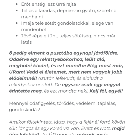
Erőtlenség lesz úrrá rajta
Teljes elfáradás, depresszió gyötri, szeretne
meghalni
Imája tele sötét gondolatokkal, elege van
mindenből
Jövőképe eltűnt, teljes sötétség, nincs már
látás
ő pedig elment a pusztába egynapi járóföldre.
Odaérve egy rekettyebokorhoz, leült alá,
meghalni kívánt, és ezt mondta: Elég most már,
URam! Vedd el életemet, mert nem vagyok jobb
elődeimnél!
Azután lefeküdt, és elaludt a
rekettyebokor alatt. De
egyszer csak egy angyal
érintette meg
, és ezt mondta neki:
Kelj föl, egyél!
Mennyei odafigyelés, törődés, védelem, táplálás,
gondoskodás!
Amikor föltekintett, látta, hogy a fejénél forró kövön
sült lángos és egy korsó víz van. Evett és ivott,
majd
újra lefeküdt.
Az ÚR angyala
másodszor is