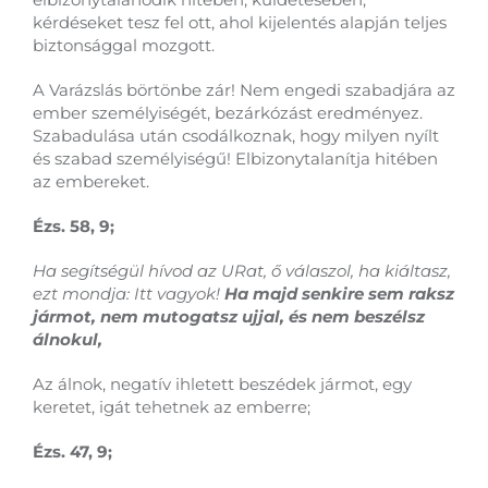
kérdéseket tesz fel ott, ahol kijelentés alapján teljes
biztonsággal mozgott.
A Varázslás börtönbe zár! Nem engedi szabadjára az
ember személyiségét, bezárkózást eredményez.
Szabadulása után csodálkoznak, hogy milyen nyílt
és szabad személyiségű! Elbizonytalanítja hitében
az embereket.
Ézs. 58, 9;
Ha segítségül hívod az URat, ő válaszol, ha kiáltasz,
ezt mondja: Itt vagyok!
Ha majd senkire sem raksz
jármot, nem mutogatsz ujjal, és nem beszélsz
álnokul,
Az álnok, negatív ihletett beszédek jármot, egy
keretet, igát tehetnek az emberre;
Ézs. 47, 9;