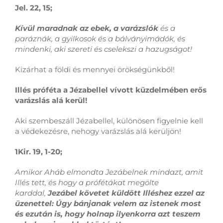
Jel. 22, 15;
Kívül maradnak az ebek, a varázslók
és a
paráznák, a gyilkosok és a bálványimádók, és
mindenki, aki szereti és cselekszi a hazugságot!
Kizárhat a földi és mennyei örökségünkből!
Illés próféta a Jézabellel vívott küzdelmében erős
varázslás alá kerül!
Aki szembeszáll Jézabellel, különösen figyelnie kell
a védekezésre, nehogy varázslás alá kerüljön!
1Kir. 19, 1-20;
Amikor Aháb elmondta Jezábelnek mindazt, amit
Illés tett, és hogy a prófétákat megölte
karddal,
Jezábel követet küldött Illéshez ezzel az
üzenettel: Úgy bánjanak velem az istenek most
és ezután is, hogy holnap ilyenkorra azt teszem