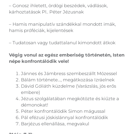
– Gonosz ihletett, ördögi beszédek, vádlások,
kárhoztatások Pl.. Péter Jézusnak
– Hamis manipulatív szándékkal mondott imák,
hamis próféciák, kijelentések
– Tudatosan vagy tudattalanul kimondott átkok
Végig vonul az egész emberiség történetén, Isten
népe konfrontálódik vele!
Jánnes és Jámbress szembeszállt Mózessel
Bálám története…, megátkozása Izráelnek
Dávid Góliáth küzdelme (Varázslás, jós erős
embere)
Jézus szolgálatában megkötözte és kiűzte a
démonokat!
Péter konfrontálódik Simon mágussal
Pál efézusi jóskislánnyal konfrontálódik
Barjézus ellenállása, megvakul