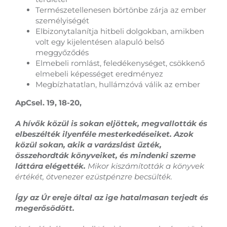
Természetellenesen börtönbe zárja az ember
személyiségét
Elbizonytalanítja hitbeli dolgokban, amikben
volt egy kijelentésen alapuló belső
meggyőződés
Elmebeli romlást, feledékenységet, csökkenő
elmebeli képességet eredményez
Megbízhatatlan, hullámzóvá válik az ember
ApCsel. 19, 18-20,
A hívők közül is sokan eljöttek, megvallották és
elbeszélték ilyenféle mesterkedéseiket. Azok
közül sokan, akik a varázslást űzték,
összehordták könyveiket, és mindenki szeme
láttára elégették.
Mikor kiszámították a könyvek
értékét, ötvenezer ezüstpénzre becsülték.
Így az Úr ereje által az ige hatalmasan terjedt és
megerősödött.