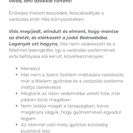
veled, ami azokkal történt!
Erőteljes ihletett beszédek, felszabadítják a
varázslás erőit Illés környezetében.
Illés megijedt, elindult és elment, hogy mentse
az életét, és elérkezett a júdai Beérsebába.
Legényét ott hagyta,
Illés nem védekezett és a
félelmet beengedte, így a varázslás szellemének
erős befolyása alá került. Következmények;
Menekül
Már nem a Szent Szellem indítására cselekszik,
már a félelem gyötrése és a varázslás szelleme
indítja cselekvésre
Megtörik az Isten védelmébe vetett hite, már
jobban bízik magában
Nem találja magát a társaságban, kóros
magányra vágyik, hogy gyötrelmével egyedül
legyen
Az Istennel való mély, győztes közösség
pusztává lesz