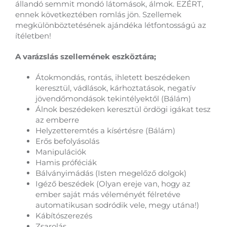
állandó semmit mondó látomások, álmok. EZÉRT,
ennek következtében romlás jön. Szellemek
megkülönböztetésének ajándéka létfontosságú az
ítéletben!
A varázslás szellemének eszköztára;
Átokmondás, rontás, ihletett beszédeken
keresztül, vádlások, kárhoztatások, negatív
jövendőmondások tekintélyektől (Bálám)
Álnok beszédeken keresztül ördögi igákat tesz
az emberre
Helyzetteremtés a kísértésre (Bálám)
Erős befolyásolás
Manipulációk
Hamis próféciák
Bálványimádás (Isten megelőző dolgok)
Igéző beszédek (Olyan ereje van, hogy az
ember saját más véleményét félretéve
automatikusan sodródik vele, megy utána!)
Kábítószerezés
Zsarolás