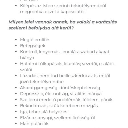
Kilépés az Isten szerinti tekintélyrendből
megrontva ezzel a kapcsolatot
Milyen jelei vannak annak, ha valaki a varázslás
szellemi befolyása alá kerül?
Megfélemlítés
Betegségek
Kontroll, lenyomás, leuralás; szabad akarat
hiánya
Hatalmi túlkapások, leuralás; vezetői, családi,
szülői
Lázadás, nem tud beilleszkedni az Istentől
jövő tekintélyrendbe
Akaratgyengeség, döntésképtelenség
Depresszió, életuntság, vitalitás hiánya
Szellemi eredetű problémák, félelem, pánik
Bekorlátozás, szűk keretben mozgás,
Iga, teher alá helyezés
Elzár az anyagi, szellemi örökségtől
Manipulációk