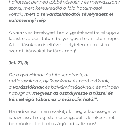
hallatszik benned többé vőlegény és menyasszony
szava, mert kereskedőid a föld hatalmasai
voltak,
mert a te varázslásodtól tévelyedett el
valamennyi nép:
A varázslás tévelygést hoz a gyülekezetbe, ellopja a
látást és a pusztában bolyongóvá teszi Isten népét.
A tanításokban is eltéved helytelen, nem Isten
szerinti irányokat határoz meg!
Jel. 21, 8;
De a gyáváknak és hitetleneknek, az
utálatosaknak, gyilkosoknak és paráznáknak,
a
varázslóknak
és bálványimádóknak, és minden
hazugnak
meglesz az osztályrésze a tűzzel és
kénnel égő tóban: ez a második halál”.
Ha radikálisan nem szakítjuk meg a közösséget a
varázslással még Isten országából is kirekeszthet
bennünket. Létfontosságú radikalizmus!