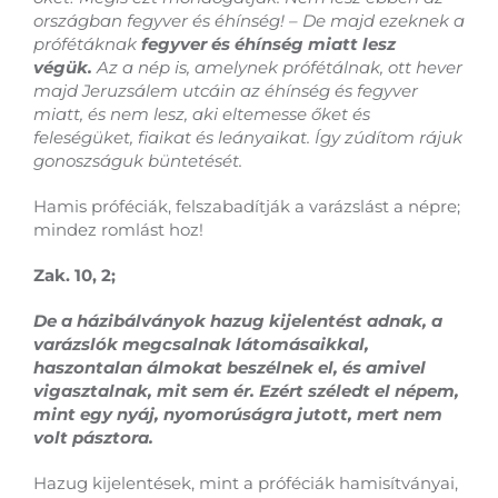
országban fegyver és éhínség! – De majd ezeknek a
prófétáknak
fegyver és éhínség miatt lesz
végük.
Az a nép is, amelynek prófétálnak, ott hever
majd Jeruzsálem utcáin az éhínség és fegyver
miatt, és nem lesz, aki eltemesse őket és
feleségüket, fiaikat és leányaikat. Így zúdítom rájuk
gonoszságuk büntetését.
Hamis próféciák, felszabadítják a varázslást a népre;
mindez romlást hoz!
Zak. 10, 2;
De a házibálványok hazug kijelentést adnak, a
varázslók megcsalnak látomásaikkal,
haszontalan álmokat beszélnek el, és amivel
vigasztalnak, mit sem ér. Ezért széledt el népem,
mint egy nyáj, nyomorúságra jutott, mert nem
volt pásztora.
Hazug kijelentések, mint a próféciák hamisítványai,