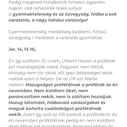
Pedig megéred mindkettőt hirtelen, egyetlen
napon: rád nehezedik teljes súllyal
a
gyermektelenség és az özvegység, hiába a sok
varázslás, a nagy hatású varázsige!
Gyermektelenség, meddőség (szellemi, fizikai),
özvegység > haláleset a varázslás gyümölcse.
Jer. 14, 13-16;
Én így szóltam: Ó, Uram, URam! Hiszen a próféták
ezt mondogatják nekik: Fegyvert nem láttok,
éhínség nem tör rátok, sőt igazi békességet adok
nektek ezen a helyen. De az ÚR ezt felelte
nekem:
Hazugságot prófétálnak a próféták az én
nevemben. Nem küldtem őket, nem
parancsoltam nekik, nem is szóltam hozzájuk.
Hazug látomást, hiábavaló varázsigéket és
maguk koholta csalárdságot prófétálnak
nekik.
Azért így szól az ÚR ezekről a prófétákról: Az
én nevemben prófétálnak, pedig én nem küldtem
őket! Mégis ezt mondogatják: Nem lesz ebben az