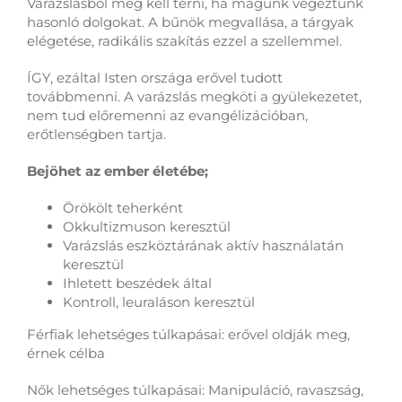
Varázslásból meg kell térni, ha magunk végeztünk
hasonló dolgokat. A bűnök megvallása, a tárgyak
elégetése, radikális szakítás ezzel a szellemmel.
ÍGY, ezáltal Isten országa erővel tudott
továbbmenni. A varázslás megköti a gyülekezetet,
nem tud előremenni az evangélizációban,
erőtlenségben tartja.
Bejöhet az ember életébe;
Örökölt teherként
Okkultizmuson keresztül
Varázslás eszköztárának aktív használatán
keresztül
Ihletett beszédek által
Kontroll, leuraláson keresztül
Férfiak lehetséges túlkapásai: erővel oldják meg,
érnek célba
Nők lehetséges túlkapásai: Manipuláció, ravaszság,