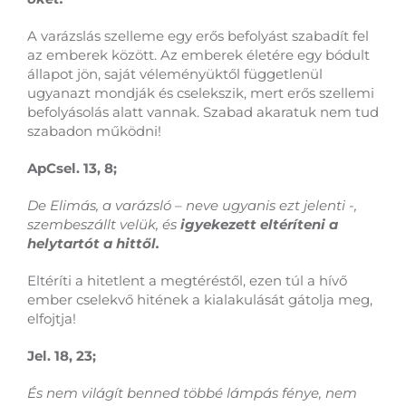
A varázslás szelleme egy erős befolyást szabadít fel
az emberek között. Az emberek életére egy bódult
állapot jön, saját véleményüktől függetlenül
ugyanazt mondják és cselekszik, mert erős szellemi
befolyásolás alatt vannak. Szabad akaratuk nem tud
szabadon működni!
ApCsel. 13, 8;
De Elimás, a varázsló – neve ugyanis ezt jelenti -,
szembeszállt velük, és
igyekezett eltéríteni a
helytartót a hittől.
Eltéríti a hitetlent a megtéréstől, ezen túl a hívő
ember cselekvő hitének a kialakulását gátolja meg,
elfojtja!
Jel. 18, 23;
És nem világít benned többé lámpás fénye, nem