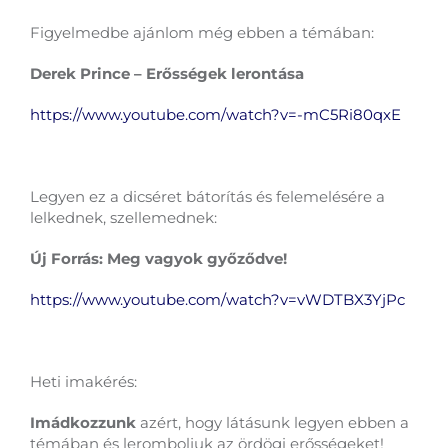
Figyelmedbe ajánlom még ebben a témában:
Derek Prince – Erősségek lerontása
https://www.youtube.com/watch?v=-mC5Ri80qxE
Legyen ez a dicséret bátorítás és felemelésére a
lelkednek, szellemednek:
Új Forrás: Meg vagyok győződve!
https://www.youtube.com/watch?v=vWDTBX3YjPc
Heti imakérés:
Imádkozzunk
azért, hogy látásunk legyen ebben a
témában és leromboljuk az ördögi erősségeket!