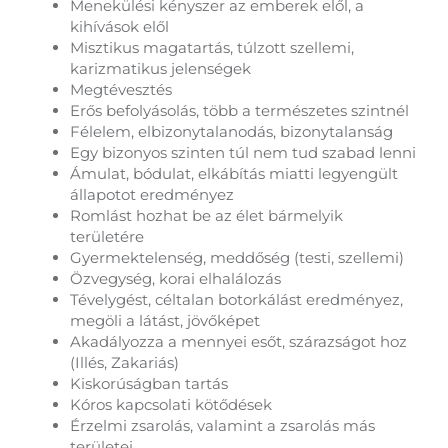
Menekülési kényszer az emberek elől, a
kihívások elől
Misztikus magatartás, túlzott szellemi,
karizmatikus jelenségek
Megtévesztés
Erős befolyásolás, több a természetes szintnél
Félelem, elbizonytalanodás, bizonytalanság
Egy bizonyos szinten túl nem tud szabad lenni
Ámulat, bódulat, elkábítás miatti legyengült
állapotot eredményez
Romlást hozhat be az élet bármelyik
területére
Gyermektelenség, meddőség (testi, szellemi)
Özvegység, korai elhalálozás
Tévelygést, céltalan botorkálást eredményez,
megöli a látást, jövőképet
Akadályozza a mennyei esőt, szárazságot hoz
(Illés, Zakariás)
Kiskorúságban tartás
Kóros kapcsolati kötődések
Érzelmi zsarolás, valamint a zsarolás más
területei