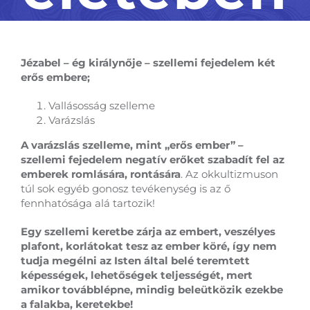
Jézabel – ég királynője – szellemi fejedelem két
erős embere;
Vallásosság szelleme
Varázslás
A varázslás szelleme, mint „erős ember” –
szellemi fejedelem negatív erőket szabadít fel az
emberek romlására, rontására
. Az okkultizmuson
túl sok egyéb gonosz tevékenység is az ő
fennhatósága alá tartozik!
Egy szellemi keretbe zárja az embert, veszélyes
plafont, korlátokat tesz az ember köré, így nem
tudja megélni az Isten által belé teremtett
képességek, lehetőségek teljességét, mert
amikor továbblépne, mindig beleütközik ezekbe
a falakba, keretekbe!