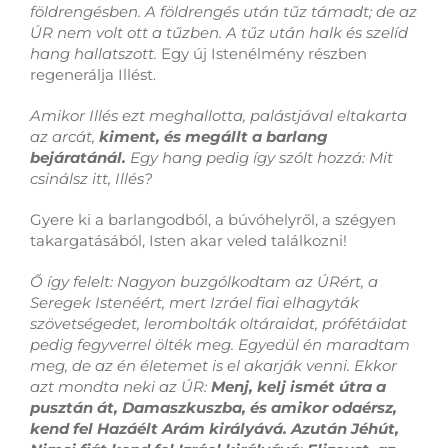
földrengésben. A földrengés után tűz támadt; de az
ÚR nem volt ott a tűzben. A tűz után halk és szelíd
hang hallatszott.
Egy új Istenélmény részben
regenerálja Illést.
Amikor Illés ezt meghallotta, palástjával eltakarta
az arcát,
kiment, és megállt a barlang
bejáratánál.
Egy hang pedig így szólt hozzá: Mit
csinálsz itt, Illés?
Gyere ki a barlangodból, a búvóhelyről, a szégyen
takargatásából, Isten akar veled találkozni!
Ő így felelt: Nagyon buzgólkodtam az ÚRért, a
Seregek Istenéért, mert Izráel fiai elhagyták
szövetségedet, lerombolták oltáraidat, prófétáidat
pedig fegyverrel ölték meg. Egyedül én maradtam
meg, de az én életemet is el akarják venni. Ekkor
azt mondta neki az ÚR:
Menj, kelj ismét útra a
pusztán át, Damaszkuszba, és amikor odaérsz,
kend fel Hazáélt Arám királyává. Azután Jéhút,