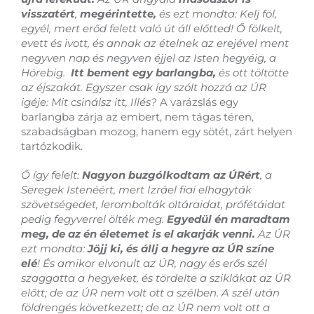
visszatért
,
megérintette,
és ezt mondta: Kelj föl,
egyél, mert erőd felett való út áll előtted! Ő fölkelt,
evett és ivott, és annak az ételnek az erejével ment
negyven nap és negyven éjjel az Isten hegyéig, a
Hórebig.
Itt bement egy barlangba,
és ott töltötte
az éjszakát. Egyszer csak így szólt hozzá az ÚR
igéje: Mit csinálsz itt, Illés?
A varázslás egy
barlangba zárja az embert, nem tágas téren,
szabadságban mozog, hanem egy sötét, zárt helyen
tartózkodik.
Ő így felelt:
Nagyon buzgólkodtam az ÚRért
, a
Seregek Istenéért, mert Izráel fiai elhagyták
szövetségedet, lerombolták oltáraidat, prófétáidat
pedig fegyverrel ölték meg.
Egyedül én maradtam
meg, de az én életemet is el akarják venni.
Az ÚR
ezt mondta:
Jöjj ki, és állj a hegyre az ÚR színe
elé
! És amikor elvonult az ÚR, nagy és erős szél
szaggatta a hegyeket, és tördelte a sziklákat az ÚR
előtt; de az ÚR nem volt ott a szélben. A szél után
földrengés következett; de az ÚR nem volt ott a