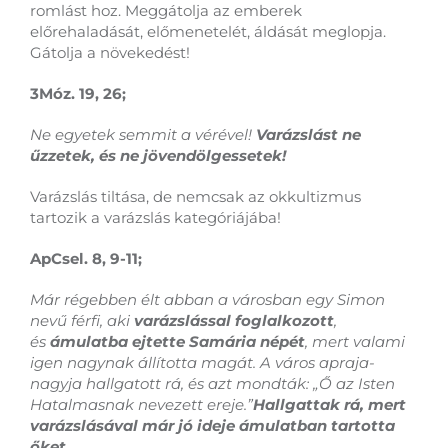
romlást hoz. Meggátolja az emberek
előrehaladását, előmenetelét, áldását meglopja.
Gátolja a növekedést!
3Móz. 19, 26;
Ne egyetek semmit a vérével!
Varázslást ne
űzzetek, és ne jövendölgessetek!
Varázslás tiltása, de nemcsak az okkultizmus
tartozik a varázslás kategóriájába!
ApCsel. 8, 9-11;
Már régebben élt abban a városban egy Simon
nevű férfi, aki
varázslással foglalkozott
,
és
ámulatba ejtette Samária népét
, mert valami
igen nagynak állította magát. A város apraja-
nagyja hallgatott rá, és azt mondták: „Ő az Isten
Hatalmasnak nevezett ereje.”
Hallgattak rá, mert
varázslásával már jó ideje ámulatban tartotta
őket.