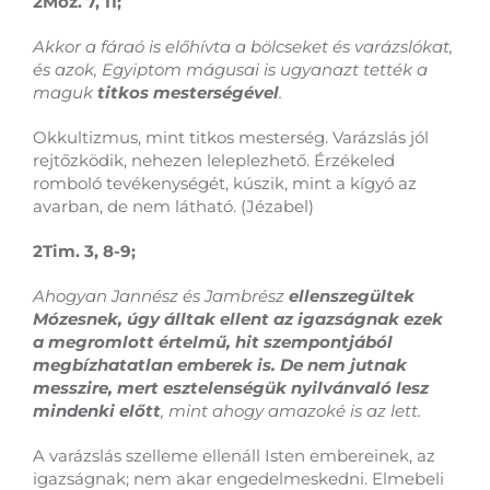
2Móz. 7, 11;
Akkor a fáraó is előhívta a bölcseket és varázslókat,
és azok, Egyiptom mágusai is ugyanazt tették a
maguk
titkos mesterségével
.
Okkultizmus, mint titkos mesterség. Varázslás jól
rejtőzködik, nehezen leleplezhető. Érzékeled
romboló tevékenységét, kúszik, mint a kígyó az
avarban, de nem látható. (Jézabel)
2Tim. 3, 8-9;
Ahogyan Jannész és Jambrész
ellenszegültek
Mózesnek, úgy álltak ellent az igazságnak ezek
a megromlott értelmű, hit szempontjából
megbízhatatlan emberek is. De nem jutnak
messzire, mert esztelenségük nyilvánvaló lesz
mindenki előtt
, mint ahogy amazoké is az lett.
A varázslás szelleme ellenáll Isten embereinek, az
igazságnak; nem akar engedelmeskedni. Elmebeli