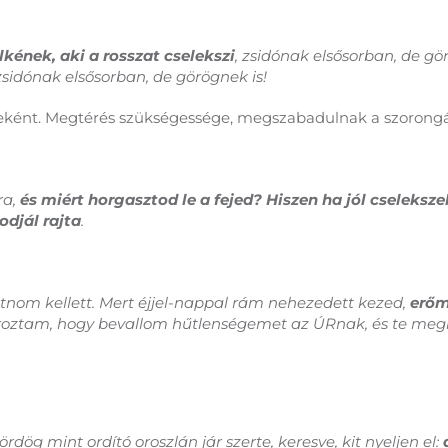
kének, aki a rosszat cselekszi
, zsidónak elsősorban, de gö
sidónak elsősorban, de görögnek is!
eként. Megtérés szükségessége, megszabadulnak a szorongá
ra,
és miért horgasztod le a fejed? Hiszen ha jól cselekszel
odjál rajta
.
tnom kellett. Mert éjjel-nappal rám nehezedett kezed,
erőm
roztam, hogy bevallom hűtlenségemet az ÚRnak, és te meg
ördög mint ordító oroszlán jár szerte, keresve, kit nyeljen el: