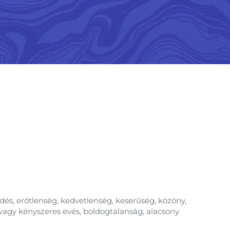
edés, erőtlenség, kedvetlenség, keserűség, közöny,
 vagy kényszeres evés, boldogtalanság, alacsony