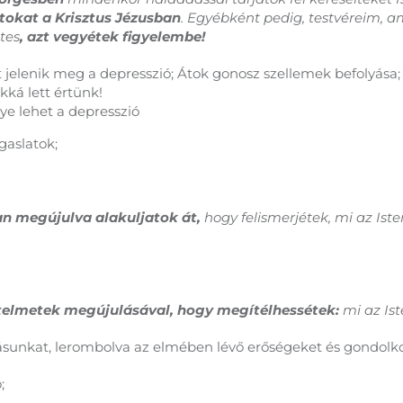
tokat a Krisztus Jézusban
. Egyébként pedig, testvéreim, am
tes
, azt vegyétek figyelembe!
lenik meg a depresszió; Átok gonosz szellemek befolyása; I
ká lett értünk!
 lehet a depresszió
aslatok;
n megújulva alakuljatok át,
hogy felismerjétek, mi az Iste
telmetek megújulásával, hogy megítélhessétek:
mi az Ist
ásunkat, lerombolva az elmében lévő erőségeket és gondolk
;