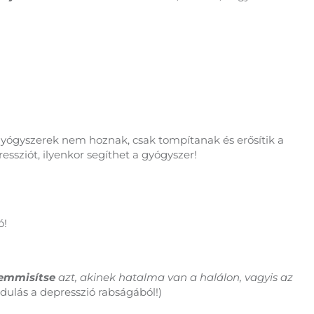
 gyógyszerek nem hoznak, csak tompítanak és erősítik a
sziót, ilyenkor segíthet a gyógyszer!
ó!
semmisítse
azt, akinek hatalma van a halálon, vagyis az
dulás a depresszió rabságából!)