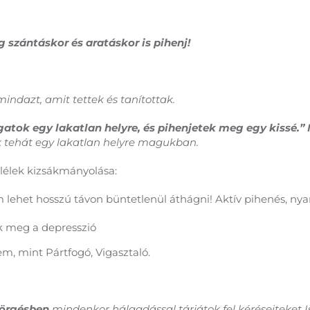
 szántáskor és aratáskor is pihenj!
mindazt, amit tettek és tanítottak.
atok egy lakatlan helyre, és pihenjetek meg egy kissé.” 
k tehát egy lakatlan helyre magukban.
, lélek kizsákmányolása:
m lehet hosszú távon büntetlenül áthágni! Aktív pihenés, nyar
ik meg a depresszió
m, mint Pártfogó, Vigasztaló.
örgésben
mindenkor hálaadással tárjátok fel kéréseiteket Is