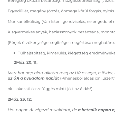
Betegség okozta bezártság, mozgásképtelenség (Jézus 
Egyedüllét, magány (önzés, önmaga körül forgás, nyitás 
Munkanélküliség (Van Isteni gondviselés, ne engedd el
Kisgyermekes anyák, háziasszonyok bezártsága, monot
(Férjek érzékenysége, segítsége, megértése meghatáro
Túlhajszoltság, kimerülés, kiégettség eredményeké
2Móz. 20, 11;
Mert hat nap alatt alkotta meg az ÚR az eget, a földet
az ÚR a nyugalom napját
(Pihenésből áldás jön, „azért”
ok – okozati összefüggés miatt jött az áldás!)
2Móz. 23, 12;
Hat napon át végezd munkádat, de
a hetedik napon n