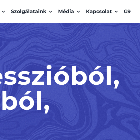
Szolgálataink
Média
Kapcsolat
G9
sszióból,
ból,
l