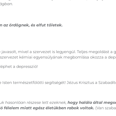
lágban.
en az ördögnek, és elfut tőletek.
javasolt, mivel a szervezet is legyengül. Teljes megoldást a
 szervezet kémiai egyensúlyának megbomlása okozza a depres
léphet a depresszió!
 Isten természetfölötti segítségét! Jézus Krisztus a Szabadít
juk hasonlóan részese lett ezeknek,
hogy halála által meg
ló félelem miatt egész életükben rabok voltak.
(Van szaba