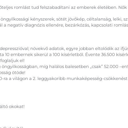
eljes romlást tud felszabadítani az emberek életében. Nők 
 öngyilkossági kényszerek, sötét jövőkép, céltalanság, lelki,
 a negatív diagnózis ellenére, bezárkózás, kapcsolati romlá
presszióval; növekvő adatok, egyre jobban eltolódik az ifjús
10 embernek sikerül a 100 kísérletből. Évente 36.500 kísérle
foglaljuk el!
öngyilkosságban, míg halálos balesetben „csak” 52.000 –en
kosság ötöde!
0-ra a világon a 2. leggyakoribb munkaképesség-csökkenés
áltó okokat!