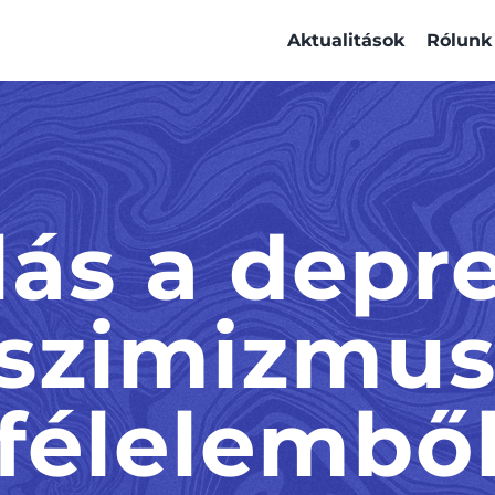
Aktualitások
Rólunk
ás a depre
szimizmus
félelembő