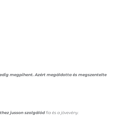
pedig megpihent. Azért megáldotta és megszentelte
thez jusson szolgálód
fia és a jövevény.