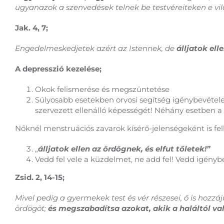
ugyanazok a szenvedések telnek be testvéreiteken e vi
Jak. 4, 7;
Engedelmeskedjetek azért az Istennek, de
álljatok ell
A depresszió kezelése;
Okok felismerése és megszüntetése
Súlyosabb esetekben orvosi segítség igénybevétele 
szervezett ellenálló képességét! Néhány esetben a
Nőknél menstruációs zavarok kísérő-jelenségeként is fel
„
álljatok ellen az ördögnek, és elfut tőletek!”
Vedd fel vele a küzdelmet, ne add fel! Vedd igénybe
Zsid. 2, 14-15;
Mivel pedig a gyermekek test és vér részesei, ő is hozzá
ördögöt;
és megszabadítsa azokat, akik a haláltól va