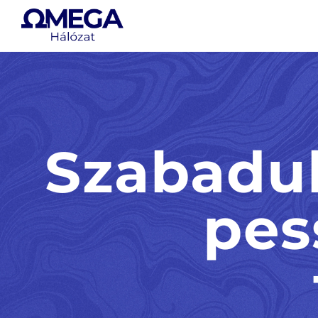
Kihagyás
Szabadul
pes