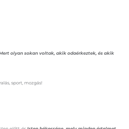
Mert olyan sokan voltak, akik odaérkeztek, és akik
alás, sport, mozgás!
ten előtt; és
Isten békessége, mely minden értelmet