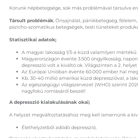
Korunk népbetegsége, sok más problémával társulva erőt
Társult problémák
; Önsajnálat, pánikbetegség, félelem,
pszicho-szomatikus betegségek, testi tüneteket produkál
Statisztikai adatok;
A magyar lakosság 1/3-a küzd valamilyen mértékű de
Magyarországon évente 3.500 öngyilkosság, naponta 
depresszió volt a kiváltó ok. Világszinten a 2. helyet 
Az Európai Unióban évente 60.000 ember hal meg 
Kb. 30-40 millió amerikai küzd depresszióval, a la
Az egészségügyi világszervezet (WHO) szerint 202
nagyfokú romlásáról beszél!
A depresszió kialakulásának okai;
A helyzet megváltoztatásához meg kell ismernünk a kiv
Élethelyzetből adódó depresszió;