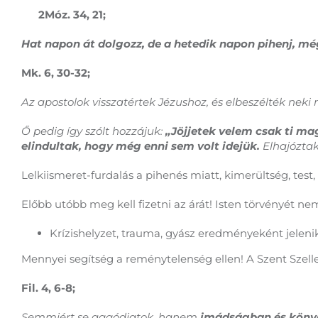
2Móz. 34, 21;
Hat napon át dolgozz, de a hetedik napon pihenj, még
Mk. 6, 30-32;
Az apostolok visszatértek Jézushoz, és elbeszélték neki 
Ő pedig így szólt hozzájuk:
„Jöjjetek velem csak ti mag
elindultak, hogy még enni sem volt idejük.
Elhajózta
Lelkiismeret-furdalás a pihenés miatt, kimerültség, test
Előbb utóbb meg kell fizetni az árát! Isten törvényét ne
Krízishelyzet, trauma, gyász eredményeként jelen
Mennyei segítség a reménytelenség ellen! A Szent Szelle
Fil. 4, 6-8;
Semmiért se aggódjatok, hanem
imádságban és köny