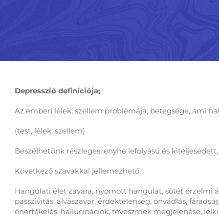
Depresszió definíciója;
Az emberi lélek, szellem problémája, betegsége, ami hat
(test, lélek, szellem)
Beszélhetünk részleges, enyhe lefolyású és kiteljesedett
Következő szavakkal jellemezhető;
Hangulati élet zavara, nyomott hangulat, sötét érzelmi á
passzivitás, alvászavar, érdektelenség, önvádlás, fárads
önértékelés, hallucinációk, téveszmék megjelenése, lelk