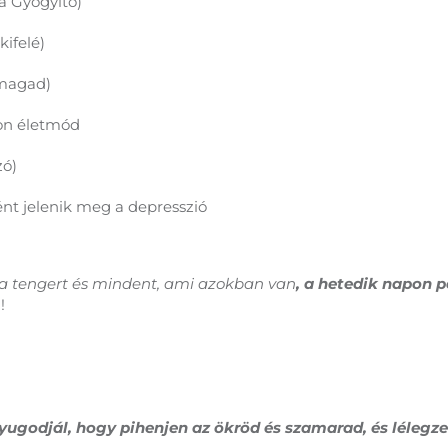
a Gyógyító)
kifelé)
 magad)
on életmód
zó)
nt jelenik meg a depresszió
, a tengert és mindent, ami azokban van
, a hetedik napon 
!
yugodjál, hogy pihenjen az ökröd és szamarad, és lélegze