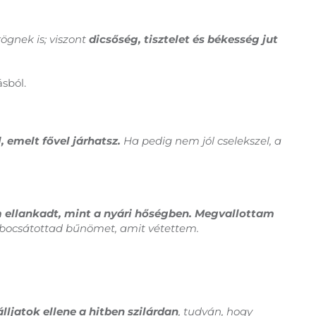
rögnek is; viszont
dicsőség, tisztelet és békesség jut
sból.
, emelt fővel járhatsz.
Ha pedig nem jól cselekszel, a
 ellankadt, mint a nyári hőségben. Megvallottam
bocsátottad bűnömet, amit vétettem.
álljatok ellene a hitben szilárdan
, tudván, hogy