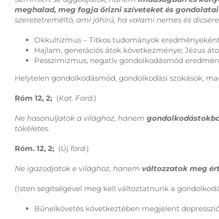
meghalad, meg fogja őrizni szíveteket és gondolatai
szeretetreméltó, ami jóhírű, ha valami nemes és dicsére
Okkultizmus – Titkos tudományok eredményeként je
Hajlam, generációs átok következménye; Jézus átok
Pesszimizmus, negatív gondolkodásmód eredménye
Helytelen gondolkodásmód, gondolkodási szokások, mag
Róm 12, 2;
(
Kat. Ford
.)
Ne hasonuljatok a világhoz, hanem
gondolkodástokba
tökéletes.
Róm. 12, 2;
(
Új ford
.)
Ne igazodjatok e világhoz, hanem
változzatok meg ér
(Isten segítségével meg kell változtatnunk a gondolkod
Bűnelkövetés következtében megjelent depresszió