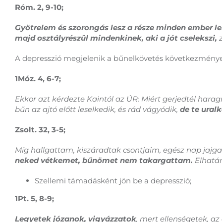
Róm. 2, 9-10;
Gyötrelem és szorongás lesz a része minden ember lel
majd osztályrészül mindenkinek, aki a jót cselekszi,
z
A depresszió megjelenik a bűnelkövetés következmény
1Móz. 4, 6-7;
Ekkor azt kérdezte Kaintól az ÚR: Miért gerjedtél harag
bűn az ajtó előtt leselkedik, és rád vágyódik,
de te uralk
Zsolt. 32, 3-5;
Míg hallgattam, kiszáradtak csontjaim, egész nap jajga
neked vétkemet, bűnömet nem takargattam.
Elhatá
Szellemi támadásként jön be a depresszió;
1Pt. 5, 8-9;
Legyetek józanok, vigyázzatok
, mert ellenségetek, az 