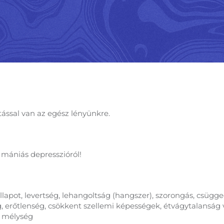
ással van az egész lényünkre.
, mániás depresszióról!
llapot, levertség, lehangoltság (hangszer), szorongás, csügg
ág, erőtlenség, csökkent szellemi képességek, étvágytalanság
i mélység