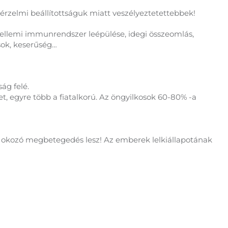
érzelmi beállítottságuk miatt veszélyeztetettebbek!
 szellemi immunrendszer leépülése, idegi összeomlás,
sok, keserűség…
ág felé.
t, egyre több a fiatalkorú. Az öngyilkosok 60-80% -a
!
t okozó megbetegedés lesz! Az emberek lelkiállapotának