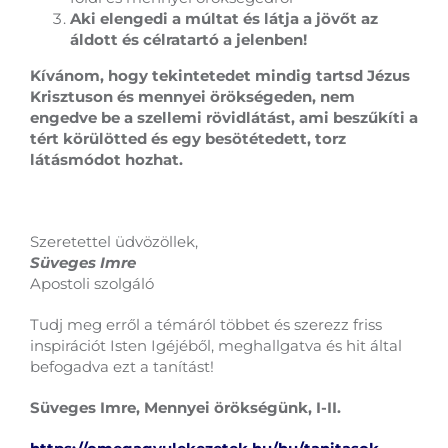
Aki elengedi a múltat és látja a jövőt az
áldott és célratartó a jelenben!
Kívánom, hogy tekintetedet mindig tartsd Jézus
Krisztuson és mennyei örökségeden, nem
engedve be a szellemi rövidlátást, ami beszűkíti a
tért körülötted és egy besötétedett, torz
látásmódot hozhat.
Szeretettel üdvözöllek,
Süveges Imre
Apostoli szolgáló
Tudj meg erről a témáról többet és szerezz friss
inspirációt Isten Igéjéből, meghallgatva és hit által
befogadva ezt a tanítást!
Süveges Imre, Mennyei örökségünk, I-II.