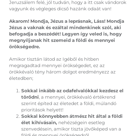
Jeruzsálem felé, jól tudván, hogy a itt csak vándorok
vagyunk és végleges dicső hazánk odaát van!
Akarom! Mondja, Jézus a leprásnak, Láss! Mondja
Jézus a vaknak és ezáltal mindenkinek szól, aki
befogadja a beszédét! Legyen így veled is, hogy
megnyíljanak hit szemeid a földi és mennyei
örökségedre.
Amikor tisztán látod az Igéből és hitben
megragadtad mennyei örökségedet, ez az
örökkévaló tény három dolgot eredményezz az
életedben;
Sokkal inkább az odafelvalókkal kezdesz el
törődni
, a mennyei, örökkévaló értékrend
szerint építed az életedet a földi, múlandó
prioritások helyett!
Sokkal könnyebben átmész hit által a földi
élet kihívásain,
nehézségein esetleg
szenvedésein, amikor tiszta jövőképed van a
földi és mennyei örökségedről