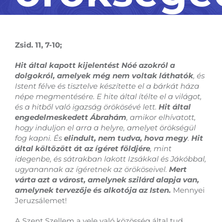
Zsid. 11, 7-10;
Hit által kapott kijelentést Nóé azokról a
dolgokról, amelyek még nem voltak láthatók
, és
Istent félve és tisztelve készítette el a bárkát háza
népe megmentésére. E hite által ítélte el a világot,
és a hitből való igazság örökösévé lett.
Hit által
engedelmeskedett Ábrahám
, amikor elhívatott,
hogy induljon el arra a helyre, amelyet örökségül
fog kapni. És
elindult, nem tudva, hova megy
.
Hit
által költözött át az ígéret földjére
, mint
idegenbe, és sátrakban lakott Izsákkal és Jákóbbal,
ugyanannak az ígéretnek az örököseivel.
Mert
várta azt a várost, amelynek szilárd alapja van,
amelynek tervezője és alkotója az Isten.
Mennyei
Jeruzsálemet!
A Szent Szellem a vele való közösség által tud