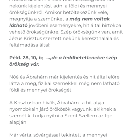
nekünk kijelentést adni a földi és mennyei
örökségünkről. Amikor betöltekezünk vele,
megnyitja a szemünket a
még nem voltak
látható
jövőbeni eseményekre, hit által birtokba
vehető örökségünkre. Szép örökségünk van, amit
Jézus Krisztus szerzett nekünk kereszthalála és
feltámadása által;
Péld. 28, 10, b;
…,de a feddhetetlenekre szép
örökség vár.
Nóé és Ábrahám már kijelentés és hit által előre
látta a még, fizikai szemekkel még nem látható
földi és mennyei örökségét!
A Krisztusban hívők, Ábrahám -a hit atyja-
nyomdokain járó örökösök vagyunk, akiknek a
szemét ki tudja nyitni a Szent Szellem az Ige
alapján!
Már várta, sóvárgással tekintett a mennyei