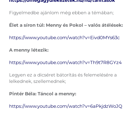
https://omegagyulekezetek.hu/hu/tanitasok
Figyelmedbe ajánlom még ebben a témában;
Élet a síron túl: Menny és Pokol – valós átélések:
https://www.youtube.com/watch?v=Eivd0MYs63c
A menny létezik:
https://www.youtube.com/watch?v=Th9t7R8GYz4
Legyen ez a dicséret bátorítás és felemelésére a
lelkednek, szellemednek;
Pintér Béla: Táncol a menny:
https://www.youtube.com/watch?v=6aPkjdzWoJQ