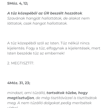
5Móz. 4, 12;
A tűz közepéből az ÚR beszélt hozzátok
.
Szavának hangját hallottátok, de alakot nem
láttatok, csak hangot hallottatok.
A tűz közepéből szól az Isten. Tűz nélkül nincs
kijelentés. Fogy a tűz, elfogynak a kijelentések, mert
Isten beszéde tűz az embernek!
2. MEGTISZTÍT:
4Móz. 31, 23;
mindazt, ami tűzálló,
tartsátok tűzbe, hogy
megtisztuljon
, de még tisztítóvízzel is tisztítsátok
meg. A nem tűzálló dolgokat pedig merítsétek
vízbe!