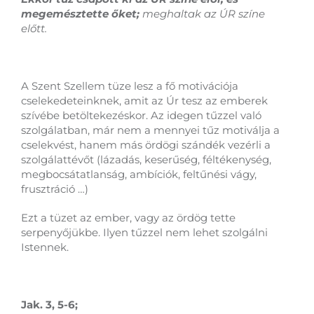
megemésztette őket;
meghaltak az ÚR színe
előtt.
A Szent Szellem tüze lesz a fő motivációja
cselekedeteinknek, amit az Úr tesz az emberek
szívébe betöltekezéskor. Az idegen tűzzel való
szolgálatban, már nem a mennyei tűz motiválja a
cselekvést, hanem más ördögi szándék vezérli a
szolgálattévőt (lázadás, keserűség, féltékenység,
megbocsátatlanság, ambíciók, feltűnési vágy,
frusztráció …)
Ezt a tüzet az ember, vagy az ördög tette
serpenyőjükbe. Ilyen tűzzel nem lehet szolgálni
Istennek.
Jak. 3, 5-6;