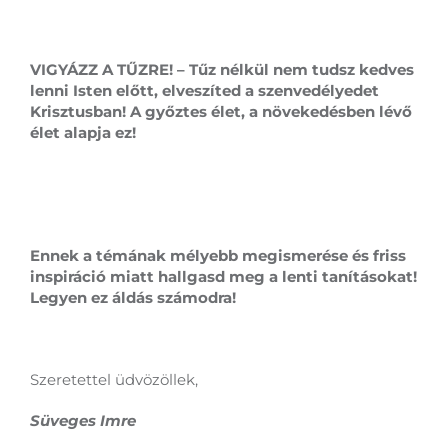
VIGYÁZZ A TŰZRE! – Tűz nélkül nem tudsz kedves
lenni Isten előtt, elveszíted a szenvedélyedet
Krisztusban! A győztes élet, a növekedésben lévő
élet alapja ez!
Ennek a témának mélyebb megismerése és friss
inspiráció miatt hallgasd meg a lenti ta­nításokat!
Legyen ez áldás számodra!
Szeretettel üdvözöllek,
Süveges Imre