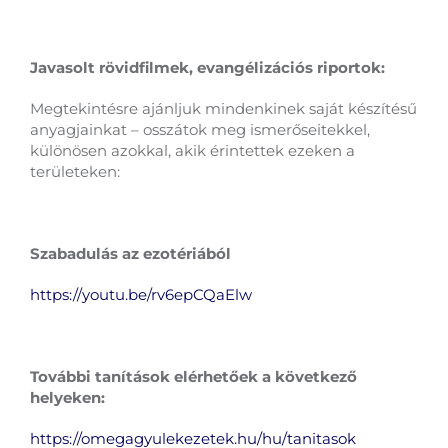
Javasolt rövidfilmek, evangélizációs riportok:
Megtekintésre ajánljuk mindenkinek saját készítésű
anyagjainkat – osszátok meg ismerőseitekkel,
különösen azokkal, akik érintettek ezeken a
területeken:
Szabadulás az ezotériából
https://youtu.be/rv6epCQaElw
További tanítások elérhetőek a következő
helyeken:
https://omegagyulekezetek.hu/hu/tanitasok