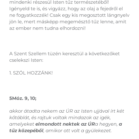
mindenki részesül Isten tűz természetéből!
Igényeld te is, és vigyázz, hogy az olaj a fejedről el
ne fogyatkozzék! Csak egy kis megosztott lángnyelv
jön le, mert másképp megemésztő tűz lenne, amit
az ember nem tudna elhordozni!
A Szent Szellem tüzén keresztül a következőket
cselekszi Isten:
1. SZÓL HOZZÁNK!
5Móz. 9, 10;
akkor átadta nekem az ÚR az Isten ujjával írt két
kőtáblát, és rajtuk voltak mindazok az igék,
amelyeket
elmondott nektek az ÚR
a hegyen,
a
tűz közepéből
, amikor ott volt a gyülekezet.