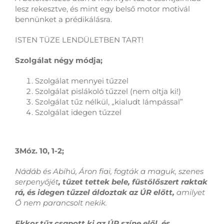
lesz rekesztve, és mint egy belső motor motivál
bennünket a prédikálásra.
ISTEN TÜZE LENDÜLETBEN TART!
Szolgálat négy módja;
Szolgálat mennyei tűzzel
Szolgálat pislákoló tűzzel (nem oltja ki!)
Szolgálat tűz nélkül, „kialudt lámpással”
Szolgálat idegen tűzzel
3Móz. 10, 1-2;
Nádáb és Abíhú, Áron fiai, fogták a maguk, szenes
serpenyőjét
, tüzet tettek bele, füstölőszert raktak
rá, és idegen tűzzel áldoztak az ÚR előtt,
amilyet
Ő nem parancsolt nekik.
Ekkor tűz csapott ki az ÚR színe elől, és