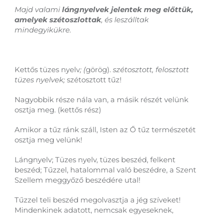
Majd valami
lángnyelvek jelentek meg előttük,
amelyek szétoszlottak
, és leszálltak
mindegyikükre.
Kettős tüzes nyelv
; (
görög).
szétosztott, felosztott
tüzes nyelvek;
szétosztott tűz!
Nagyobbik része nála van, a másik részét velünk
osztja meg. (kettős rész)
Amikor a tűz ránk száll, Isten az Ő tűz természetét
osztja meg velünk!
Lángnyelv; Tüzes nyelv, tüzes beszéd, felkent
beszéd; Tűzzel, hatalommal való beszédre, a Szent
Szellem meggyőző beszédére utal!
Tűzzel teli beszéd megolvasztja a jég szíveket!
Mindenkinek adatott, nemcsak egyeseknek,