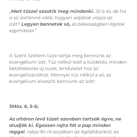
„
Mert tűzzel sózatik meg mindenki.
Jó a só, de ha
a só ízetlenné válik, hogyan adjátok vissza az
ízét?
Legyen bennetek só,
és békességben éljetek
egymással.”
A Szent Szellem tüze tartja meg bennünk az
evangélium ízét. Tűz nélkül leáll a küldetés, minden
betöltekezés új tüzet, lendületet hoz az
evangélizációhoz. Mennyei tűz nélkül a só, az
evangélium elveszíti bennünk az ízét!
3Móz. 6, 5-6;
Az oltáron levő tüzet azonban tartsák égve, ne
aludjék ki. Égessen rajta fát a pap minden
reggel
, rakja fel rá sorjában az égőáldozatot, és