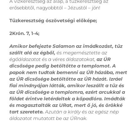
A vízkeresztség az alap, a tűzkeresztség az
erősebbtől, nagyobbtól – Jézustól – jön!
Tűzkeresztség ószövetségi előképe;
2Krón. 7, 1-4;
Amikor befejezte Salamon az imádkozást, tűz
szállt alá az égből,
és megemésztette az
égőáldozatot és a véres áldozatokat,
az ÚR
dicsősége pedig betöltötte a templomot. A
papok nem tudtak bemenni az ÚR házába, mert
az ÚR dicsősége betöltötte az ÚR házát. Izráel
fiai mindnyájan látták, amikor leszállt a tűz és
az ÚR dicsősége a templomra, ezért arcukkal a
földet érintve letérdeltek a kőpadlóra. Imádták
és magasztalták az URat, mert ő jó, és örökké
tart szeretete.
Azután a király és az egész nép
áldozatot mutatott be az ÚRnak.