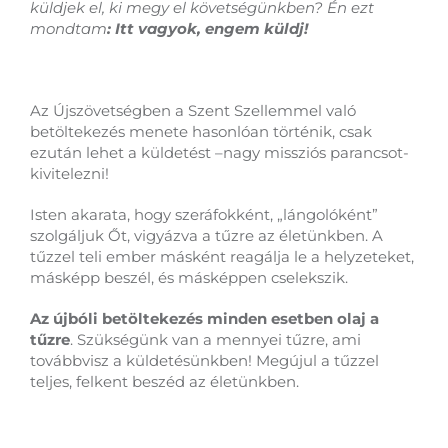
küldjek el, ki megy el követségünkben? Én ezt
mondtam
: Itt vagyok, engem küldj!
Az Újszövetségben a Szent Szellemmel való
betöltekezés menete hasonlóan történik, csak
ezután lehet a küldetést –nagy missziós parancsot-
kivitelezni!
Isten akarata, hogy szeráfokként, „lángolóként”
szolgáljuk Őt, vigyázva a tűzre az életünkben. A
tűzzel teli ember másként reagálja le a helyzeteket,
másképp beszél, és másképpen cselekszik.
Az újbóli betöltekezés minden esetben olaj a
tűzre
. Szükségünk van a mennyei tűzre, ami
továbbvisz a küldetésünkben! Megújul a tűzzel
teljes, felkent beszéd az életünkben.