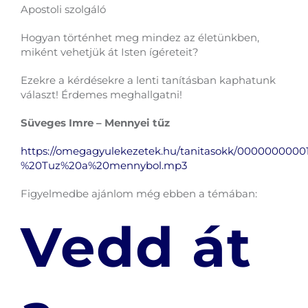
Apostoli szolgáló
Hogyan történhet meg mindez az életünkben,
miként vehetjük át Isten ígéreteit?
Ezekre a kérdésekre a lenti tanításban kaphatunk
választ! Érdemes meghallgatni!
Süveges Imre – Mennyei tűz
https://omegagyulekezetek.hu/tanitasokk/0000000000
%20Tuz%20a%20mennybol.mp3
Figyelmedbe ajánlom még ebben a témában:
Vedd át