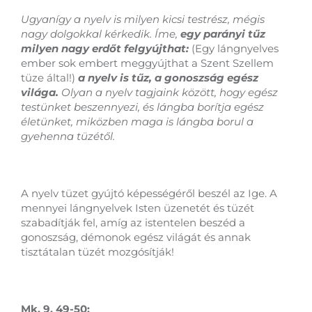
Ugyanígy a nyelv is milyen kicsi testrész, mégis
nagy dolgokkal kérkedik. Íme,
egy parányi tűz
milyen nagy erdőt felgyújthat:
(Egy lángnyelves
ember sok embert meggyújthat a Szent Szellem
tüze által!)
a nyelv is tűz, a gonoszság egész
világa.
Olyan a nyelv tagjaink között, hogy egész
testünket beszennyezi, és lángba borítja egész
életünket, miközben maga is lángba borul a
gyehenna tüzétől.
A nyelv tüzet gyújtó képességéről beszél az Ige. A
mennyei lángnyelvek Isten üzenetét és tüzét
szabadítják fel, amíg az istentelen beszéd a
gonoszság, démonok egész világát és annak
tisztátalan tüzét mozgósítják!
Mk. 9, 49-50;