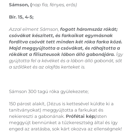
Sámson, (
nap fia, fényes, erős)
Bír. 15, 4-5;
Azzal elment Sámson,
fogott háromszáz rókát;
csóvákat készített, és farkaikat egymásnak
fordítva csóvát tett minden két róka farka közé.
Majd meggyújtotta a csóvákat, és ráhajtotta a
rókákat a filiszteusok lábon álló gabonájára.
Így
gyújtotta fel a kévéket és a lábon álló gabonát, sőt
a szőlőket és az olajfás kerteket is.
Sámson 300 tagú róka gyülekezete;
150 párost alakít, (Jézus is kettesével küldte ki a
tanítványokat) meggyújtotta a farkukat és
nekiereszti a gabonának.
Prófétai kép;
Isten
meggyújt bennünket a tűzkeresztség által és így
enged az aratásba, sok kárt okozva az ellenségnek!