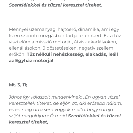
Szentlélekkel és tűzzel keresztel titeket.
Mennyei üzemanyag, hajtóerő, dinamika, ami egy
Isten szerinti mozgásban tartja az embert. Ez a tűz
viszi előre a misszió motorját, átvisz akadályokon,
ellenállásokon, üldöztetéseken, negatív szellemi
erőkön!
Tűz nélküli nehézkesség, elakadás, leáll
az Egyház motorja!
Mt. 3, 11;
János így válaszolt mindenkinek: „Én ugyan vízzel
keresztellek titeket, de eljön az, aki erősebb nálam,
és én még arra sem vagyok méltó, hogy saruja
szíját megoldjam: Ő majd
Szentlélekkel és tűzzel
keresztel titeket,