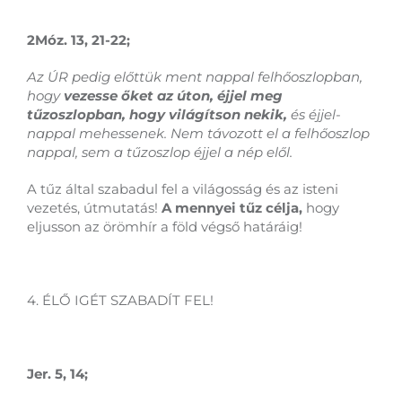
2Móz. 13, 21-22;
Az ÚR pedig előttük ment nappal felhőoszlopban,
hogy
vezesse őket az úton, éjjel meg
tűzoszlopban, hogy világítson nekik,
és éjjel-
nappal mehessenek. Nem távozott el a felhőoszlop
nappal, sem a tűzoszlop éjjel a nép elől.
A tűz által szabadul fel a világosság és az isteni
vezetés, útmutatás!
A mennyei tűz célja,
hogy
eljusson az örömhír a föld végső határáig!
4. ÉLŐ IGÉT SZABADÍT FEL!
Jer. 5, 14;