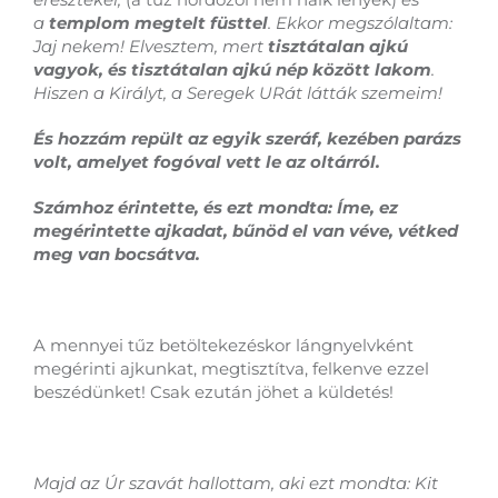
a
templom megtelt füsttel
. Ekkor megszólaltam:
Jaj nekem! Elvesztem, mert
tisztátalan ajkú
vagyok, és tisztátalan ajkú nép között lakom
.
Hiszen a Királyt, a Seregek URát látták szemeim!
És hozzám repült az egyik szeráf, kezében parázs
volt, amelyet fogóval vett le az oltárról.
Számhoz érintette, és ezt mondta: Íme, ez
megérintette ajkadat, bűnöd el van véve, vétked
meg van bocsátva.
A mennyei tűz betöltekezéskor lángnyelvként
megérinti ajkunkat, megtisztítva, felkenve ezzel
beszédünket! Csak ezután jöhet a küldetés!
Majd az Úr szavát hallottam, aki ezt mondta: Kit