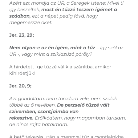
Azért ezt mondja az ÚR, a Seregek Istene: Mivel ti
így beszéltek,
most én tűzzé teszem igémet a
szádban,
ezt a népet pedig fává, hogy
megeméssze őket.
Jer. 23, 29;
Nem olyan-e az én igém, mint a tűz
– így szól az
ÚR -, vagy mint a sziklazúzó pöröly?
A hirdetett Ige tűzzé válik a szánkba, amikor
kihirdetjük!
Jer. 20, 9;
Azt gondoltam: nem törődöm vele, nem szólok
többé az ő nevében.
De perzselő tűzzé vált
szívemben, csontjaimba van
rekesztve.
Erőlködtem, hogy magamban tartsam,
de nincs rajta hatalmam.
A betöltekezés után a mennyei tűz a csontjainkba