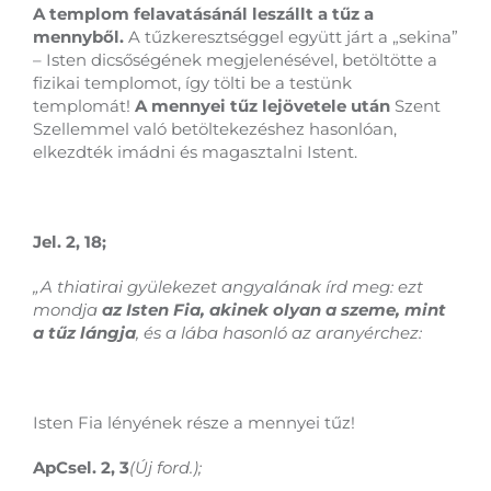
A templom felavatásánál leszállt a tűz a
mennyből.
A tűzkeresztséggel együtt járt a „sekina”
– Isten dicsőségének megjelenésével, betöltötte a
fizikai templomot, így tölti be a testünk
templomát!
A mennyei tűz lejövetele után
Szent
Szellemmel való betöltekezéshez hasonlóan,
elkezdték imádni és magasztalni Istent.
Jel. 2, 18;
„A thiatirai gyülekezet angyalának írd meg: ezt
mondja
az Isten Fia, akinek olyan a szeme, mint
a tűz lángja
, és a lába hasonló az aranyérchez:
Isten Fia lényének része a mennyei tűz!
ApCsel. 2, 3
(Új ford.);