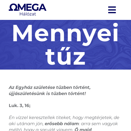
Kihagyás
Togg
Mennyei
Navi
Aktualitások
tűz
Rólunk
Szolgálataink
Média
Az Egyház születése tűzben történt,
újjászületésünk is tűzben történt!
Kapcsolat
Luk. 3, 16;
Én vízzel keresztellek titeket, hogy megtérjetek, de
aki utánam jön,
erősebb nálam
: arra sem vagyok
G9
méltó, hogy a saruját vigyem.
Ő majd