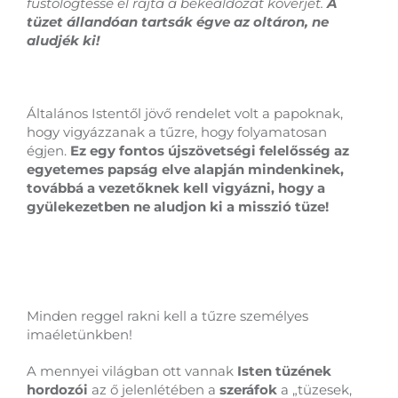
füstölögtesse el rajta a békeáldozat kövérjét.
A
tüzet állandóan tartsák égve az oltáron, ne
aludjék ki!
Általános Istentől jövő rendelet volt a papoknak,
hogy vigyázzanak a tűzre, hogy folyamatosan
égjen.
Ez egy fontos újszövetségi felelősség az
egyetemes papság elve alapján mindenkinek,
továbbá a vezetőknek kell vigyázni, hogy a
gyülekezetben ne aludjon ki a misszió tüze!
Minden reggel rakni kell a tűzre személyes
imaéletünkben!
A mennyei világban ott vannak
Isten tüzének
hordozói
az ő jelenlétében a
szeráfok
a „tüzesek,