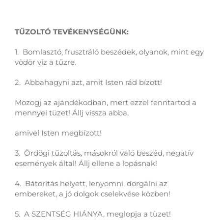
TŰZOLTÓ TEVÉKENYSÉGÜNK:
1. Bomlasztó, frusztráló beszédek, olyanok, mint egy
vödör víz a tűzre.
2. Abbahagyni azt, amit Isten rád bízott!
Mozogj az ajándékodban, mert ezzel fenntartod a
mennyei tüzet! Állj vissza abba,
amivel Isten megbízott!
3. Ördögi tűzoltás, másokról való beszéd, negatív
események által! Állj ellene a lopásnak!
4. Bátorítás helyett, lenyomni, dorgálni az
embereket, a jó dolgok cselekvése közben!
5. A SZENTSÉG HIÁNYA, meglopja a tüzet!