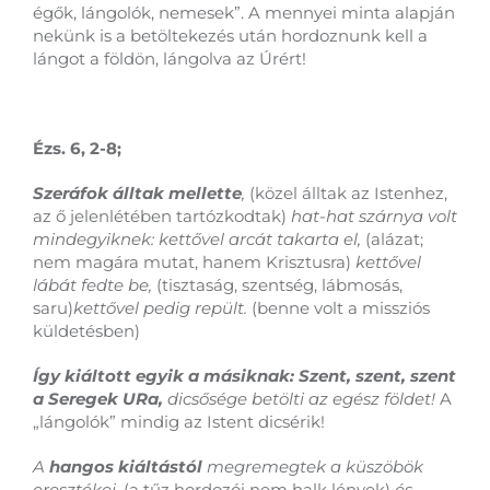
égők, lángolók, nemesek”. A mennyei minta alapján
nekünk is a betöltekezés után hordoznunk kell a
lángot a földön, lángolva az Úrért!
Ézs. 6, 2-8;
Szeráfok álltak mellette
,
(közel álltak az Istenhez,
az ő jelenlétében tartózkodtak)
hat-hat szárnya volt
mindegyiknek: kettővel arcát takarta el,
(alázat;
nem magára mutat, hanem Krisztusra)
kettővel
lábát fedte be,
(tisztaság, szentség, lábmosás,
saru)
kettővel pedig repült.
(benne volt a missziós
küldetésben)
Így kiáltott egyik a másiknak: Szent, szent, szent
a Seregek URa,
dicsősége betölti az egész földet!
A
„lángolók” mindig az Istent dicsérik!
A
hangos kiáltástól
megremegtek a küszöbök
eresztékei,
(a tűz hordozói nem halk lények)
és