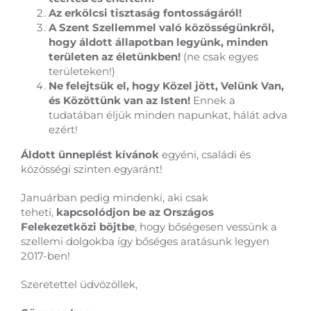
Az erkölcsi tisztaság fontosságáról!
A Szent Szellemmel való közösségünkről,
hogy áldott állapotban legyünk, minden
területen az életünkben!
(ne csak egyes
területeken!)
Ne felejtsük el, hogy Közel jött, Velünk Van,
és Közöttünk van az Isten!
Ennek a
tudatában éljük minden napunkat, hálát adva
ezért!
Áldott ünneplést kívánok
egyéni, családi és
közösségi szinten egyaránt!
Januárban pedig mindenki, aki csak
teheti,
kapcsolódjon be az Országos
Felekezetközi böjtbe
, hogy bőségesen vessünk a
szellemi dolgokba így bőséges aratásunk legyen
2017-ben!
Szeretettel üdvözöllek,