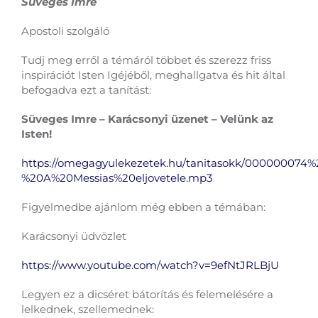
Süveges Imre
Apostoli szolgáló
Tudj meg erről a témáról többet és szerezz friss
inspirációt Isten Igéjéből, meghallgatva és hit által
befogadva ezt a tanítást:
Süveges Imre – Karácsonyi üzenet – Velünk az
Isten!
https://omegagyulekezetek.hu/tanitasokk/000000074%
%20A%20Messias%20eljovetele.mp3
Figyelmedbe ajánlom még ebben a témában:
Karácsonyi üdvözlet
https://www.youtube.com/watch?v=9efNtJRLBjU
Legyen ez a dicséret bátorítás és felemelésére a
lelkednek, szellemednek: