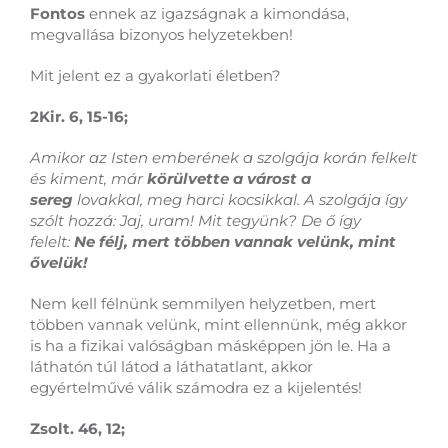
Fontos
ennek az igazságnak a kimondása,
megvallása bizonyos helyzetekben!
Mit jelent ez a gyakorlati életben?
2Kir. 6, 15-16;
Amikor az Isten emberének a szolgája korán felkelt
és kiment, már
körülvette a várost a
sereg
lovakkal, meg harci kocsikkal. A szolgája így
szólt hozzá: Jaj, uram! Mit tegyünk? De ő így
felelt:
Ne félj, mert többen vannak velünk, mint
ővelük!
Nem kell félnünk semmilyen helyzetben, mert
többen vannak velünk, mint ellennünk, még akkor
is ha a fizikai valóságban másképpen jön le. Ha a
láthatón túl látod a láthatatlant, akkor
egyértelművé válik számodra ez a kijelentés!
Zsolt. 46, 12;