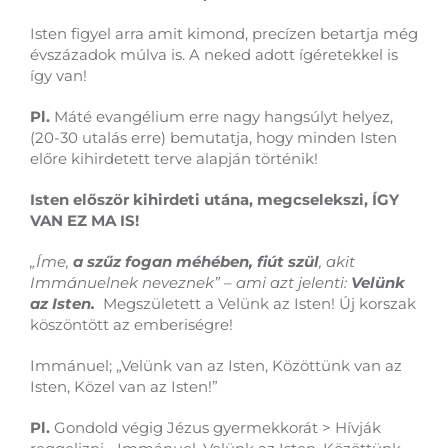
Isten figyel arra amit kimond, precízen betartja még
évszázadok múlva is. A neked adott ígéretekkel is
így van!
Pl.
Máté evangélium erre nagy hangsúlyt helyez,
(20-30 utalás erre) bemutatja, hogy minden Isten
előre kihirdetett terve alapján történik!
Isten először kihirdeti utána, megcselekszi, ÍGY
VAN EZ MA IS!
„Íme,
a szűz fogan méhében, fiút szül
, akit
Immánuelnek neveznek” – ami azt jelenti:
Velünk
az Isten.
Megszületett a Velünk az Isten! Új korszak
köszöntött az emberiségre!
Immánuel; „Velünk van az Isten, Közöttünk van az
Isten, Közel van az Isten!”
Pl.
Gondold végig Jézus gyermekkorát > Hívják