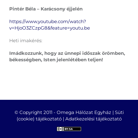
Pintér Béla – Karácsony éjjelén
https://www.youtube.com/watch?
v=HjoO3ZCzpG8&feature=youtu.be
Heti imakérés:
Imádkozzunk, hogy az ünnepi időszak örömben,
békességben, Isten jelenlétében teljen!
© Copyright 2011 -
Omega Hálózat Egyház |
Süti
(cookie) tájékoztató
|
Adatkezelési tájékoztató