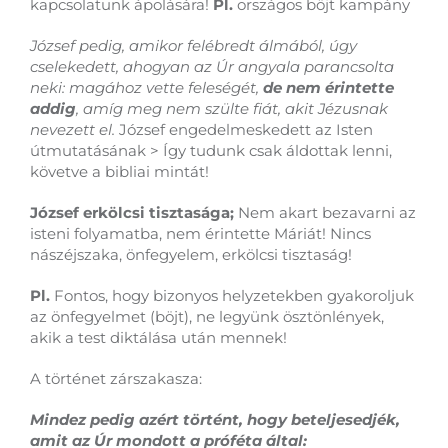
kapcsolatunk ápolására!
Pl.
országos böjt kampány
József pedig, amikor felébredt álmából, úgy
cselekedett, ahogyan az Úr angyala parancsolta
neki: magához vette feleségét,
de nem érintette
addig
, amíg meg nem szülte fiát, akit Jézusnak
nevezett el.
József engedelmeskedett az Isten
útmutatásának > Így tudunk csak áldottak lenni,
követve a bibliai mintát!
József erkölcsi tisztasága;
Nem akart bezavarni az
isteni folyamatba, nem érintette Máriát! Nincs
nászéjszaka, önfegyelem, erkölcsi tisztaság!
Pl.
Fontos, hogy bizonyos helyzetekben gyakoroljuk
az önfegyelmet (böjt), ne legyünk ösztönlények,
akik a test diktálása után mennek!
A történet zárszakasza:
Mindez pedig azért történt, hogy beteljesedjék,
amit az Úr mondott a próféta által: