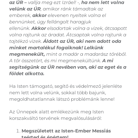
az ÚR –
vallja meg ezt Izráel! -,
ha nem lett volna
velünk az ÚR
, amikor ránk támadtak az
emberek,
akkor
elevenen nyeltek volna el
bennünket, úgy fellángolt haragjuk
ellenünk.
Akkor
elsodortak volna a vizek, átcsapott
volna rajtunk az áradat. Átcsaptak volna rajtunk a
tajtékzó vizek.
Áldott az ÚR, aki nem adott oda
minket martalékul fogaiknak! Lelkünk
megmenekült,
mint a madár a madarász tőréből.
A tőr összetört, és mi megmenekültünk.
A mi
segítségünk az ÚR nevében van, aki az eget és a
földet alkotta.
Ha Isten támogató, segítő és védelmező jelenléte
nem lett volna velünk, sokkal több bajunk,
megoldhatatlannak látszó problémánk lenne!
Az Ünnepek alatt emlékezünk meg Isten
korszakváltó tervének megvalósulásáról:
Megszületett az Isten-Ember Messiás
teérted és énértem!