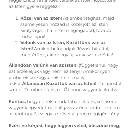
reggelizni, „Immánuel, Velünk az Isten, Közöttünk
az Isten gyere reggelizni!”
Közel van az Isten!
Az emberiséghez, majd
személyesen hozzád is közel jött az Isten
királysága…, ha hittel megragadod, tovább
tudsz lépni!
Velünk van az Isten, Közöttünk van az
Isten!
Amikor befogadjuk Jézust hit által,
megtérünk, akkor egy új szakasz kezdődik!
Állandóan Velünk van az Isten!
(függetlenül, hogy
ezt érzékeljük vagy nem, ez tény!) Amikor ilyen
emberek összegyűlnek, mint ma is,
akkor
Állandóan Közöttük van az Isten!
Pál apostol
szerint Ő mibennünk, mi Őbenne vagyunk elrejtve!
Fontos,
hogy ennek a tudatában éljünk, sohasem
vagyunk egyedül, ne hallgass az érzéseidre, ez nem
állapotfüggő, ez egy a szövetségben megígért tény.
Ezért ne kérjed, hogy legyen veled, köszönd meg,