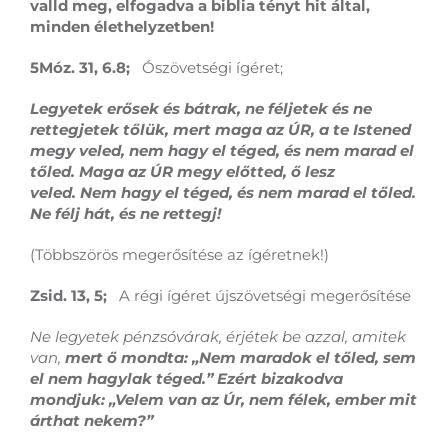
valld meg, elfogadva a biblia tényt hit által,
minden élethelyzetben!
5Móz. 31, 6.8;
Ószövetségi ígéret;
Legyetek erősek és bátrak, ne féljetek és ne
rettegjetek tőlük, mert maga az ÚR, a te Istened
megy veled, nem hagy el téged, és nem marad el
tőled. Maga az ÚR megy előtted, ő lesz
veled. Nem hagy el téged, és nem marad el tőled.
Ne félj hát, és ne rettegj!
(Többszörös megerősítése az ígéretnek!)
Zsid. 13, 5;
A régi ígéret újszövetségi megerősítése
Ne legyetek pénzsóvárak, érjétek be azzal, amitek
van,
mert ő mondta: „Nem maradok el tőled, sem
el nem hagylak téged.” Ezért bizakodva
mondjuk: „Velem van az Úr, nem félek, ember mit
árthat nekem?”