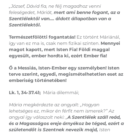
„József, Dávid fia, ne félj magadhoz venni
feleségedet, Máriát,
mert ami benne fogant, az a
Szentlélektől van…. áldott állapotban van a
Szentlélektől.
Természetfölötti fogantatás!
Ez történt Máriánál,
így van ez ma is, csak nem fizikai szinten.
Mennyei
magot kapott, mert Isten Fia! Földi maggal
egyesült, ember hordta ki, ezért Ember fia!
Ő a Messiás, Isten-Ember egy személyben! Isten
terve szerint, egyedi, megismételhetetlen eset az
emberiség történetében!
Lk. 1, 34-37.41;
Mária dilemmái;
Mária megkérdezte az angyalt: „Hogyan
lehetséges ez, mikor én férfit nem ismerek?” Az
angyal így válaszolt neki: „
A Szentlélek száll reád,
és a Magasságos ereje árnyékoz be téged, ezért a
születendőt is Szentnek nevezik majd,
Isten