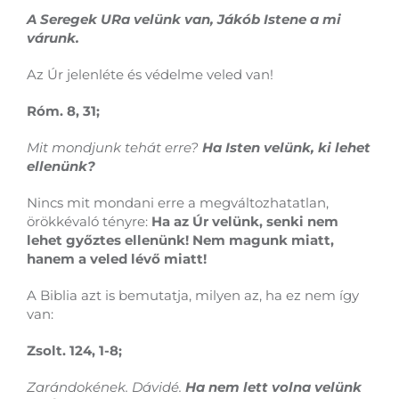
A Seregek URa velünk van, Jákób Istene a mi
várunk.
Az Úr jelenléte és védelme veled van!
Róm. 8, 31;
Mit mondjunk tehát erre?
Ha Isten velünk, ki lehet
ellenünk?
Nincs mit mondani erre a megváltozhatatlan,
örökkévaló tényre:
Ha az Úr velünk, senki nem
lehet győztes ellenünk! Nem magunk miatt,
hanem a veled lévő miatt!
A Biblia azt is bemutatja, milyen az, ha ez nem így
van:
Zsolt. 124, 1-8;
Zarándokének. Dávidé.
Ha nem lett volna velünk