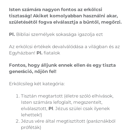
Isten számára nagyon fontos az erkölcsi
tisztaság! Akiket komolyabban használni akar,
születésétől fogva elválasztja a bűntől, megőrzi.
Pl.
Bibliai személyek sokasága igazolja ezt
Az erkölcsi értékek devalválódása a világban és az
Egyházban!
Pl.
fiatalok
Fontos, hogy álljunk ennek ellen és egy tiszta
generáció, nőjön fel!
Erkölcsileg két kategória:
Tisztán megtartott (életre szóló elhívások,
Isten számára lefoglalt, megszentelt,
elválasztott,
Pl
. Jézus szülei csak ilyenek
lehettek!)
Jézus vére által megtisztított (paráznákból
próféták)