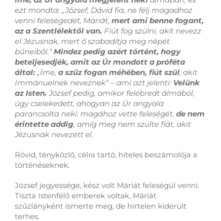
ezt mondta: „József, Dávid fia, ne félj magadhoz
venni feleségedet, Máriát,
mert ami benne fogant,
az a Szentlélektől van.
Fiút fog szülni, akit nevezz
el Jézusnak, mert ő szabadítja meg népét
bűneiből.”
Mindez pedig azért történt, hogy
beteljesedjék, amit az Úr mondott a próféta
által:
„Íme,
a szűz fogan méhében, fiút szül
, akit
Immánuelnek neveznek” – ami azt jelenti:
Velünk
az Isten.
József pedig, amikor felébredt álmából,
úgy cselekedett, ahogyan az Úr angyala
parancsolta neki: magához vette feleségét,
de nem
érintette addig
, amíg meg nem szülte fiát, akit
Jézusnak nevezett el.
Rövid, tényközlő, célra tartó, hiteles beszámolója a
történéseknek.
József jegyessége, kész volt Máriát feleségül venni.
Tiszta Istenfélő emberek voltak, Máriát
szűzlányként ismerte meg, de hirtelen kiderült
terhes.