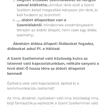
szóval kiáltotta…
Amikor ránk száll a Szent
Szellem belső megvallási kényszer jön ránk, ki
kell hirdetni az örömhírt!
…. áldott állapotban van a
Szentlélektől.
Mindennek eredményeként
létrejön az áldott állapot, nem csak egy áldás
esemény;
Ábrahám áldása állapot! Áldásokat fogadsz,
áldásokat adsz! Pl. a Hálózat
A Szent Szellemmel való közösség kulcs az
Istennel való kapcsolatunkban, nélküle sanyarú a
hívő élet! Ő hozza létre az áldott állapotot
benned!
Építsd a vele való kapcsolatot, építsd ki a
kommunikációs csatornát!
Az Ima, dicséret, nyelveken való ima, közösségi ima,
böjt fantasztikus eszközök a Szent Szellemmel való