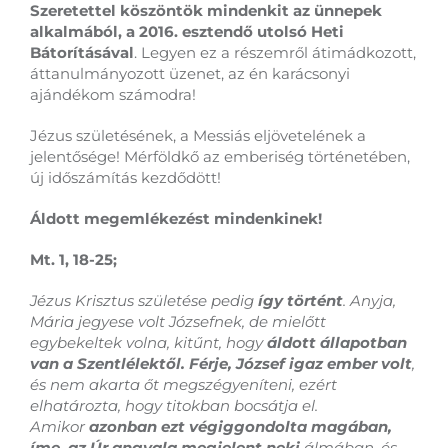
Szeretettel köszöntök mindenkit az ünnepek
alkalmából, a 2016. esztendő utolsó Heti
Bátorításával
. Legyen ez a részemről átimádkozott,
áttanulmányozott üzenet, az én karácsonyi
ajándékom számodra!
Jézus születésének, a Messiás eljövetelének a
jelentősége! Mérföldkő az emberiség történetében,
új időszámítás kezdődött!
Áldott megemlékezést mindenkinek!
Mt. 1, 18-25;
Jézus Krisztus születése pedig
így történt
. Anyja,
Mária jegyese volt Józsefnek, de mielőtt
egybekeltek volna, kitűnt, hogy
áldott állapotban
van a Szentlélektől.
Férje, József igaz ember volt
,
és nem akarta őt megszégyeníteni, ezért
elhatározta, hogy titokban bocsátja el.
Amikor
azonban ezt végiggondolta magában,
íme, az Úr angyala megjelent neki
álmában, és