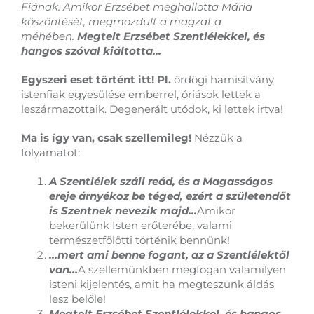
Fiának. Amikor Erzsébet meghallotta Mária
köszöntését, megmozdult a magzat a
méhében.
Megtelt Erzsébet Szentlélekkel, és
hangos szóval kiáltotta…
Egyszeri eset történt itt! Pl.
ördögi hamisítvány
istenfiak egyesülése emberrel, óriások lettek a
leszármazottaik. Degenerált utódok, ki lettek irtva!
Ma is így van, csak szellemileg!
Nézzük a
folyamatot:
A Szentlélek száll reád, és a Magasságos
ereje árnyékoz be téged, ezért a születendőt
is Szentnek nevezik majd…
Amikor
bekerülünk Isten erőterébe, valami
természetfölötti történik bennünk!
…mert ami benne fogant, az a Szentlélektől
van…
A szellemünkben megfogan valamilyen
isteni kijelentés, amit ha megteszünk áldás
lesz belőle!
Megtelt Erzsébet Szentlélekkel, és hangos