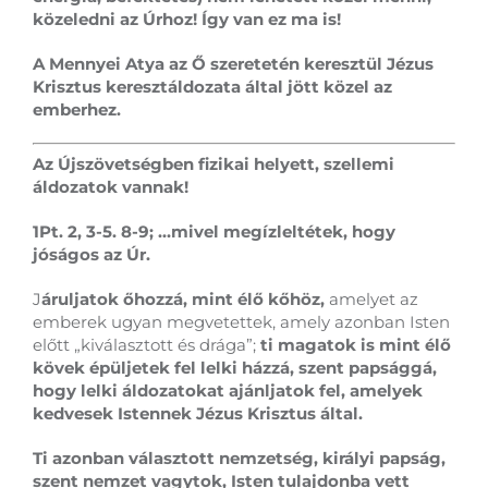
közeledni az Úrhoz! Így van ez ma is!
A Mennyei Atya az Ő szeretetén keresztül Jézus
Krisztus keresztáldozata által jött közel az
emberhez.
Az Újszövetségben fizikai helyett, szellemi
áldozatok vannak!
1Pt. 2, 3-5. 8-9; …mivel megízleltétek, hogy
jóságos az Úr.
J
áruljatok őhozzá, mint élő kőhöz,
amelyet az
emberek ugyan megvetettek, amely azonban Isten
előtt „kiválasztott és drága”;
ti magatok is mint élő
kövek épüljetek fel lelki házzá, szent papsággá,
hogy lelki áldozatokat ajánljatok fel, amelyek
kedvesek Istennek Jézus Krisztus által.
Ti azonban választott nemzetség, királyi papság,
szent nemzet vagytok, Isten tulajdonba vett