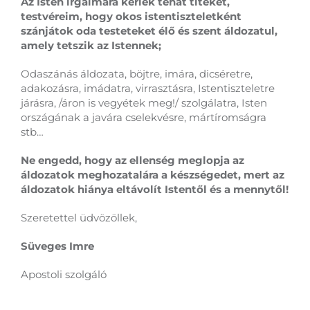
Az Isten irgalmára kérlek tehát titeket,
testvéreim, hogy okos istentiszteletként
szánjátok oda testeteket élő és szent áldozatul,
amely tetszik az Istennek;
Odaszánás áldozata, böjtre, imára, dicséretre,
adakozásra, imádatra, virrasztásra, Istentiszteletre
járásra, /áron is vegyétek meg!/ szolgálatra, Isten
országának a javára cselekvésre, mártíromságra
stb…
Ne engedd, hogy az ellenség meglopja az
áldozatok meghozatalára a készségedet, mert az
áldozatok hiánya eltávolít Istentől és a mennytől!
Szeretettel üdvözöllek,
Süveges Imre
Apostoli szolgáló