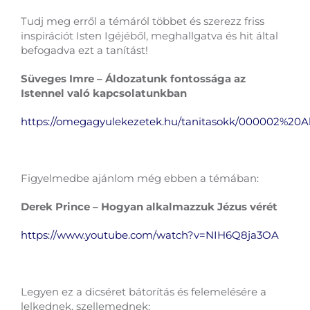
Tudj meg erről a témáról többet és szerezz friss
inspirációt Isten Igéjéből, meghallgatva és hit által
befogadva ezt a tanítást!
Süveges Imre – Áldozatunk fontossága az
Istennel való kapcsolatunkban
https://omegagyulekezetek.hu/tanitasokk/000002%20
Figyelmedbe ajánlom még ebben a témában:
Derek Prince – Hogyan alkalmazzuk Jézus vérét
https://www.youtube.com/watch?v=NIH6Q8ja3OA
Legyen ez a dicséret bátorítás és felemelésére a
lelkednek, szellemednek: