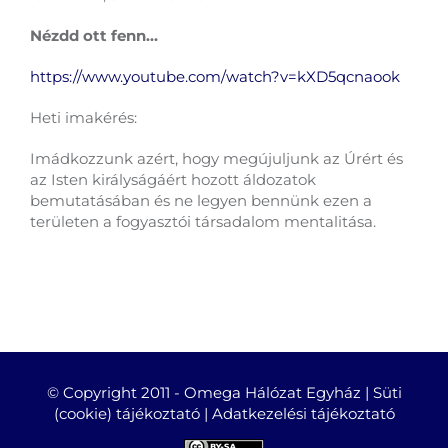
Nézdd ott fenn…
https://www.youtube.com/watch?v=kXD5qcnaook
Heti imakérés:
Imádkozzunk azért, hogy megújuljunk az Úrért és
az Isten királyságáért hozott áldozatok
bemutatásában és ne legyen bennünk ezen a
területen a fogyasztói társadalom mentalitása.
© Copyright 2011 -
Omega Hálózat Egyház |
Süti
(cookie) tájékoztató
|
Adatkezelési tájékoztató