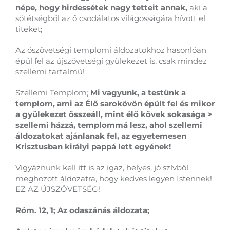
népe, hogy hirdessétek nagy tetteit annak,
aki a
sötétségből az ő csodálatos világosságára hívott el
titeket;
Az ószövetségi templomi áldozatokhoz hasonlóan
épül fel az újszövetségi gyülekezet is, csak mindez
szellemi tartalmú!
Szellemi Templom;
Mi vagyunk, a testünk a
templom, ami az Élő sarokövön épült fel és mikor
a gyülekezet összeáll, mint élő kövek sokasága >
szellemi házzá, templommá lesz, ahol szellemi
áldozatokat ajánlanak fel, az egyetemesen
Krisztusban királyi pappá lett egyének!
Vigyáznunk kell itt is az igaz, helyes, jó szívből
meghozott áldozatra, hogy kedves legyen Istennek!
EZ AZ ÚJSZÖVETSÉG!
Róm. 12, 1;
Az odaszánás áldozata;