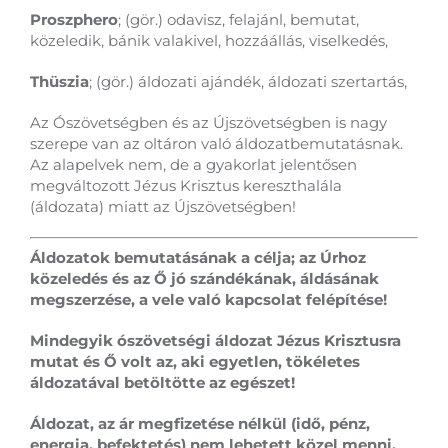
Proszphero
; (gör.) odavisz, felajánl, bemutat,
közeledik, bánik valakivel, hozzáállás, viselkedés,
Thüszia
; (gör.) áldozati ajándék, áldozati szertartás,
Az Ószövetségben és az Újszövetségben is nagy
szerepe van az oltáron való áldozatbemutatásnak.
Az alapelvek nem, de a gyakorlat jelentősen
megváltozott Jézus Krisztus kereszthalála
(áldozata) miatt az Újszövetségben!
Áldozatok bemutatásának a célja; az Úrhoz
közeledés és az Ő jó szándékának, áldásának
megszerzése, a vele való kapcsolat felépítése!
Mindegyik ószövetségi áldozat Jézus Krisztusra
mutat és Ő volt az, aki egyetlen, tökéletes
áldozatával betöltötte az egészet!
Áldozat, az ár megfizetése nélkül (idő, pénz,
energia, befektetés) nem lehetett közel menni,