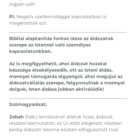
ingyen volt!
Pl.
Negatív szellemvilággal kapcsolatban is
megértették ezt.
Bibliai alaptanítás fontos része az áldozatok
szerepe az Istennel való személyes
kapcsolatunkban.
Az is megfigyelhető, ahol áldozat hozatal
készsége elsekélyesedik, ott az Isteni áldás,
mennyei támogatás elgyengül, ahol megújul az
áldozatvállalás szerepe, felgyorsulnak a mennyei
dolgok, Isten áldása jobban aktiválódik!
Szómagyarázat;
Zebah
(héb.) lemészárolt állatok húsa, áldozat,
részben bemutatott, az Úr előtt elégetett, részben
pedig áldozati lakoma közben elfogyasztott hús!