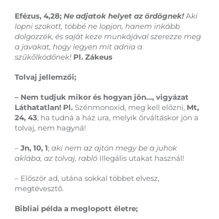
Efézus, 4,28;
Ne adjatok helyet az ördögnek!
A
ki
lopni szokott, többé ne lopjon, hanem inkább
dolgozzék, és saját keze munkájával szerezze meg
a javakat, hogy legyen mit adnia a
szűkőlködőnek!
Pl. Zákeus
Tolvaj jellemzői;
– Nem tudjuk mikor és hogyan jön…, vigyázat
Láthatatlan! Pl.
Szénmonoxid, meg kell előzni,
Mt,
24, 43
; ha tudná a ház ura, melyik őrváltáskor jön a
tolvaj, nem hagyná!
–
Jn, 10, 1
;
aki nem az ajtón megy be a juhok
aklába, az tolvaj, rabló
Illegális utakat használ!
– Először ad, utána sokkal többet elvesz,
megtévesztő.
Bibliai példa a meglopott életre;