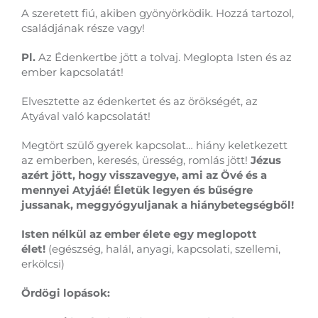
A szeretett fiú, akiben gyönyörködik. Hozzá tartozol,
családjának része vagy!
Pl.
Az Édenkertbe jött a tolvaj. Meglopta Isten és az
ember kapcsolatát!
Elvesztette az édenkertet és az örökségét, az
Atyával való kapcsolatát!
Megtört szülő gyerek kapcsolat… hiány keletkezett
az emberben, keresés, üresség, romlás jött!
Jézus
azért jött, hogy visszavegye, ami az Övé és a
mennyei Atyjáé! Életük legyen és bűségre
jussanak, meggyógyuljanak a hiánybetegségből!
Isten nélkül az ember élete egy meglopott
élet!
(egészség, halál, anyagi, kapcsolati, szellemi,
erkölcsi)
Ördögi lopások: