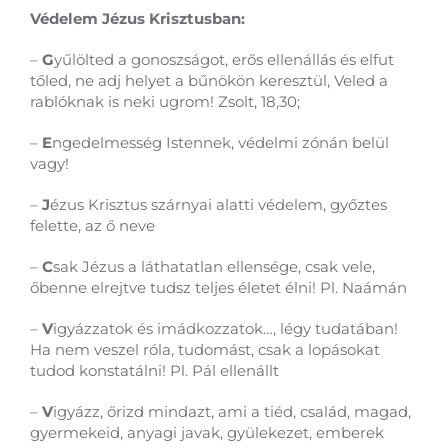
Védelem Jézus Krisztusban:
–
G
yűlölted a gonoszságot, erős ellenállás és elfut
tőled, ne adj helyet a bűnökön keresztül, Veled a
rablóknak is neki ugrom! Zsolt, 18,30;
–
E
ngedelmesség Istennek, védelmi zónán belül
vagy!
–
J
ézus Krisztus szárnyai alatti védelem, győztes
felette, az ő neve
–
C
sak Jézus a láthatatlan ellensége, csak vele,
őbenne elrejtve tudsz teljes életet élni! Pl. Naámán
–
V
igyázzatok és imádkozzatok…, légy tudatában!
Ha nem veszel róla, tudomást, csak a lopásokat
tudod konstatálni! Pl. Pál ellenállt
–
V
igyázz, őrizd mindazt, ami a tiéd, család, magad,
gyermekeid, anyagi javak, gyülekezet, emberek