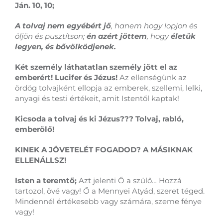
Ján. 10, 10;
A tolvaj nem egyébért jő
, hanem hogy lopjon és
öljön és pusztítson;
én azért jöttem
, hogy
életük
legyen, és bővölködjenek.
Két személy láthatatlan személy jött el az
emberért! Lucifer és Jézus!
Az ellenségünk az
ördög tolvajként ellopja az emberek, szellemi, lelki,
anyagi és testi értékeit, amit Istentől kaptak!
Kicsoda a tolvaj és ki Jézus??? Tolvaj, rabló,
emberölő!
KINEK A JÖVETELÉT FOGADOD? A MÁSIKNAK
ELLENÁLLSZ!
Isten a teremtő;
Azt jelenti Ő a szülő… Hozzá
tartozol, övé vagy! Ő a Mennyei Atyád, szeret téged.
Mindennél értékesebb vagy számára, szeme fénye
vagy!