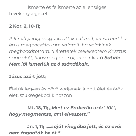
I
smerte és felismerte az ellenséges
tevékenységeket;
2 Kor. 2, 10-11;
A kinek pedig megbocsáttok valamit, én is: mert ha
én is megbocsátottam valamit, ha valakinek
megbocsátottam, ti érettetek cselekedtem Krisztus
színe előtt; hogy meg ne csaljon minket
a Sátán:
Mert jól ismerjük az ő szándékait.
Jézus azért jött;
É
letük legyen és bővölködjenek; áldott élet és örök
élet, szükségekből kihozzon
Mt. 18, 11;
„Mert az Emberfia azért jött,
hogy megmentse, ami elveszett.”
Jn. 1, 11; „…
saját világába jött, és az övéi
nem fogadták be őt.”