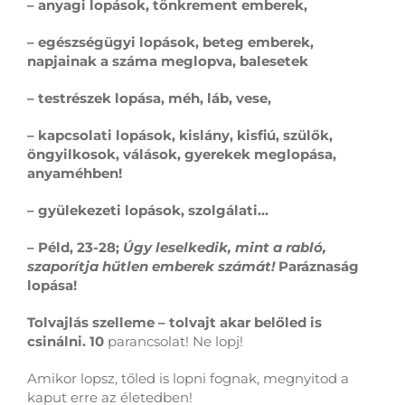
– anyagi lopások, tönkrement emberek,
– egészségügyi lopások, beteg emberek,
napjainak a száma meglopva, balesetek
– testrészek lopása, méh, láb, vese,
– kapcsolati lopások, kislány, kisfiú, szülők,
öngyilkosok, válások, gyerekek meglopása,
anyaméhben!
– gyülekezeti lopások, szolgálati…
– Péld, 23-28;
Úgy leselkedik, mint a rabló,
szaporítja hűtlen emberek számát!
Paráznaság
lopása!
Tolvajlás szelleme – tolvajt akar belőled is
csinálni. 10
parancsolat! Ne lopj!
Amikor lopsz, tőled is lopni fognak, megnyitod a
kaput erre az életedben!