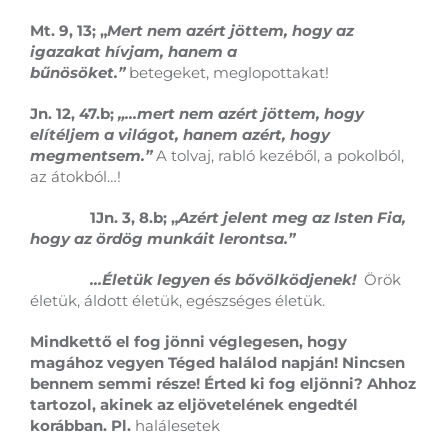
Mt. 9, 13; „
Mert nem azért jöttem, hogy az
igazakat hívjam, hanem a
bűnösöket.”
betegeket, meglopottakat!
Jn. 12, 47.b;
„…mert nem azért jöttem, hogy
elítéljem a világot, hanem azért, hogy
megmentsem.”
A tolvaj, rabló kezéből, a pokolból,
az átokból…!
1Jn. 3, 8.b; „
Azért jelent meg az Isten Fia,
hogy az ördög munkáit lerontsa.”
…Életük legyen és bővölködjenek!
Örök
életük, áldott életük, egészséges életük.
Mindkettő el fog jönni véglegesen, hogy
magához vegyen Téged halálod napján! Nincsen
bennem semmi része! Érted ki fog eljönni? Ahhoz
tartozol, akinek az eljövetelének engedtél
korábban. Pl.
halálesetek