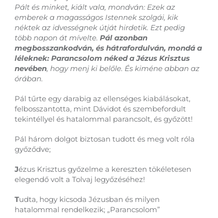
Pált és minket, kiált vala, mondván: Ezek az
emberek a magasságos Istennek szolgái, kik
néktek az idvességnek útját hirdetik. Ezt pedig
több napon át mívelte.
Pál azonban
megbosszankodván, és hátrafordulván, mondá a
léleknek:
Parancsolom néked a Jézus Krisztus
nevében
, hogy menj ki belőle. És kiméne abban az
órában.
Pál tűrte egy darabig az ellenséges kiabálásokat,
felbosszantotta, mint Dávidot és szembefordult
tekintéllyel és hatalommal parancsolt, és győzött!
Pál három dolgot biztosan tudott és meg volt róla
győződve;
J
ézus Krisztus győzelme a kereszten tökéletesen
elegendő volt a Tolvaj legyőzéséhez!
T
udta, hogy kicsoda Jézusban és milyen
hatalommal rendelkezik; „Parancsolom”