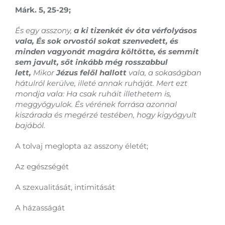
Márk. 5, 25-29;
És egy asszony,
a ki tizenkét év óta vérfolyásos
vala, És sok orvostól sokat szenvedett, és
minden vagyonát magára költötte, és semmit
sem javult, sőt inkább még rosszabbul
lett,
Mikor
Jézus felől hallott
vala, a sokaságban
hátulról kerülve, illeté annak ruháját. Mert ezt
mondja vala: Ha csak ruháit illethetem is,
meggyógyulok. És vérének forrása azonnal
kiszárada és megérzé testében, hogy kigyógyult
bajából.
A tolvaj meglopta az asszony életét;
Az egészségét
A szexualitását, intimitását
A házasságát