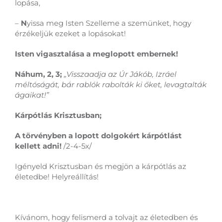
lopása,
–
N
yissa meg Isten Szelleme a szemünket, hogy
érzékeljük ezeket a lopásokat!
Isten vigasztalása a meglopott embernek!
Náhum, 2, 3;
„Visszaadja az Úr Jákób, Izráel
méltóságát, bár rablók rabolták ki őket, levagtalták
ágaikat!”
Kárpótlás Krisztusban;
A törvényben a lopott dolgokért kárpótlást
kellett adni!
/2-4-5x/
Igényeld Krisztusban és megjön a kárpótlás az
életedbe! Helyreállítás!
Kívánom, hogy felismerd a tolvajt az életedben és