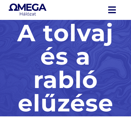
Kihagyás
Togg
A tolvaj
Navi
Aktualitások
és a
Rólunk
Szolgálataink
rabló
Média
elűzése
Kapcsolat
G9