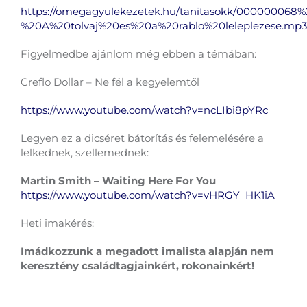
https://omegagyulekezetek.hu/tanitasokk/000000068%
%20A%20tolvaj%20es%20a%20rablo%20leleplezese.mp3
Figyelmedbe ajánlom még ebben a témában:
Creflo Dollar – Ne fél a kegyelemtől
https://www.youtube.com/watch?v=ncLIbi8pYRc
Legyen ez a dicséret bátorítás és felemelésére a
lelkednek, szellemednek:
Martin Smith – Waiting Here For You
https://www.youtube.com/watch?v=vHRGY_HK1iA
Heti imakérés:
Imádkozzunk a megadott imalista alapján nem
keresztény családtagjainkért, rokonainkért!