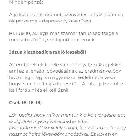
Minden pénzét
A jó közérzetét, örömét, szenvedés lett az életének
alapérzelme – depresszió, keserűség
Pl
. Luk.10, 30; irgalmas szamaritánus segítsége a
megsebeződött, szétlopott embernek
Jézus kiszabadít a rabló kezéből!
Az emberek élete tele van hiánnyal, szükségekkel,
ami az ellenség lopkodásának az eredménye. Sok
hívő még meg is magyarázza, védelmébe veszi,
hogy Isten tanít rajta keresztül… A tolvajjal szembe
kell fordulni és el kell űzni!
Csel. 16, 16-18;
Lőn pedig, hogy mikor mentünk a könyörgésre, egy
szolgálóleányka jöve előnkbe, kiben
jövendőmondásnak lelke vala, ki az ő urainak nagy
hasznot hajta jövendőmondásával. Ez követvén