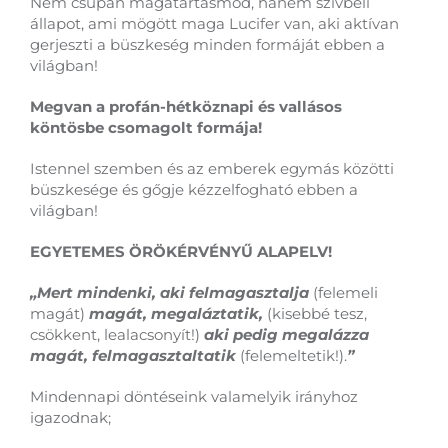
Nem csupán magatartásmód, hanem szívbéli
állapot, ami mögött maga Lucifer van, aki aktívan
gerjeszti a büszkeség minden formáját ebben a
világban!
Megvan a profán-hétköznapi és vallásos
köntösbe csomagolt formája!
Istennel szemben és az emberek egymás közötti
büszkesége és gőgje kézzelfogható ebben a
világban!
EGYETEMES ÖRÖKÉRVÉNYŰ ALAPELV!
„Mert mindenki, aki felmagasztalja
(felemeli
magát)
magát, megaláztatik,
(kisebbé tesz,
csökkent, lealacsonyít!)
aki pedig megalázza
magát, felmagasztaltatik
(felemeltetik!).
”
Mindennapi döntéseink valamelyik irányhoz
igazodnak;