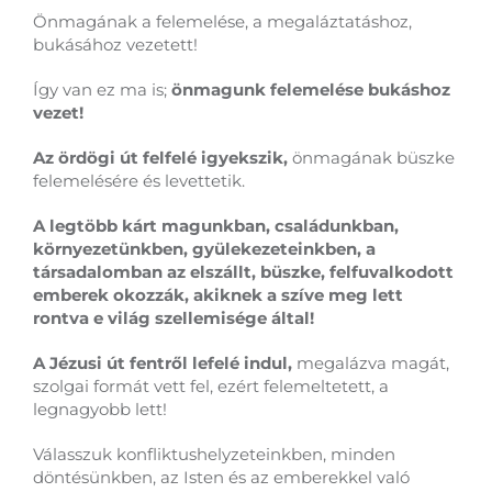
Önmagának a felemelése, a megaláztatáshoz,
bukásához vezetett!
Így van ez ma is;
önmagunk felemelése bukáshoz
vezet!
Az ördögi út felfelé igyekszik,
önmagának büszke
felemelésére és levettetik.
A legtöbb kárt magunkban, családunkban,
környezetünkben, gyülekezeteinkben, a
társadalomban az elszállt, büszke, felfuvalkodott
emberek okozzák, akiknek a szíve meg lett
rontva e világ szellemisége által!
A Jézusi út fentről lefelé indul,
megalázva magát,
szolgai formát vett fel, ezért felemeltetett, a
legnagyobb lett!
Válasszuk konfliktushelyzeteinkben, minden
döntésünkben, az Isten és az emberekkel való