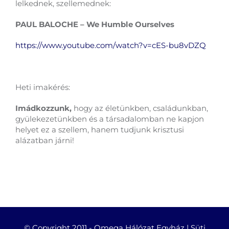
lelkednek, szellemednek:
PAUL BALOCHE – We Humble Ourselves
https://www.youtube.com/watch?v=cES-bu8vDZQ
Heti imakérés:
Imádkozzunk,
hogy az életünkben, családunkban,
gyülekezetünkben és a társadalomban ne kapjon
helyet ez a szellem, hanem tudjunk krisztusi
alázatban járni!
© Copyright 2011 -
Omega Hálózat Egyház |
Süti