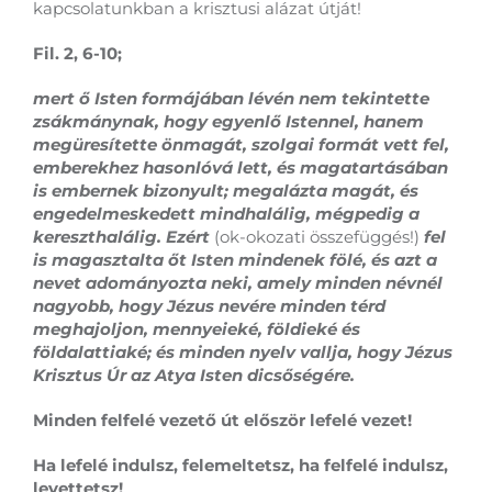
kapcsolatunkban a krisztusi alázat útját!
Fil. 2, 6-10;
mert ő Isten formájában lévén nem tekintette
zsákmánynak, hogy egyenlő Istennel, hanem
megüresítette önmagát, szolgai formát vett fel,
emberekhez hasonlóvá lett, és magatartásában
is embernek bizonyult; megalázta magát, és
engedelmeskedett mindhalálig, mégpedig a
kereszthalálig. Ezért
(ok-okozati összefüggés!)
fel
is magasztalta őt Isten mindenek fölé, és azt a
nevet adományozta neki, amely minden névnél
nagyobb, hogy Jézus nevére minden térd
meghajoljon, mennyeieké, földieké és
földalattiaké; és minden nyelv vallja, hogy Jézus
Krisztus Úr az Atya Isten dicsőségére.
Minden felfelé vezető út először lefelé vezet!
Ha lefelé indulsz, felemeltetsz, ha felfelé indulsz,
levettetsz!