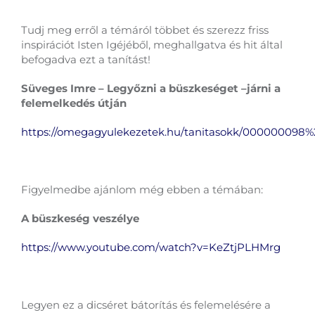
Tudj meg erről a témáról többet és szerezz friss
inspirációt Isten Igéjéből, meghallgatva és hit által
befogadva ezt a tanítást!
Süveges Imre – Legyőzni a büszkeséget –járni a
felemelkedés útján
https://omegagyulekezetek.hu/tanitasokk/00000009
Figyelmedbe ajánlom még ebben a témában:
A büszkeség veszélye
https://www.youtube.com/watch?v=KeZtjPLHMrg
Legyen ez a dicséret bátorítás és felemelésére a