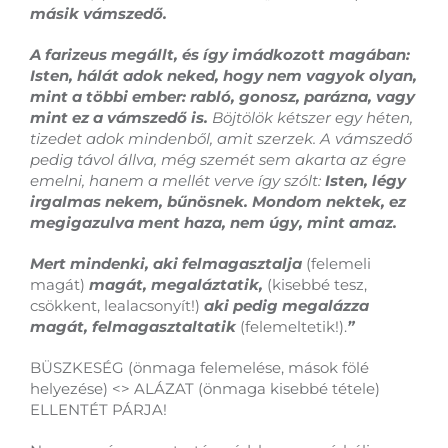
másik vámszedő.
A farizeus megállt, és így imádkozott magában:
Isten, hálát adok neked, hogy nem vagyok olyan,
mint a többi ember: rabló, gonosz, parázna, vagy
mint ez a vámszedő is.
Böjtölök kétszer egy héten,
tizedet adok mindenből, amit szerzek. A vámszedő
pedig távol állva, még szemét sem akarta az égre
emelni, hanem a mellét verve így szólt:
Isten, légy
irgalmas nekem, bűnösnek. Mondom nektek, ez
megigazulva ment haza, nem úgy, mint amaz.
Mert mindenki, aki felmagasztalja
(felemeli
magát)
magát, megaláztatik,
(kisebbé tesz,
csökkent, lealacsonyít!)
aki pedig megalázza
magát, felmagasztaltatik
(felemeltetik!).
”
BÜSZKESÉG (önmaga felemelése, mások fölé
helyezése) <> ALÁZAT (önmaga kisebbé tétele)
ELLENTÉT PÁRJA!