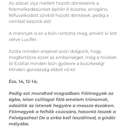
Az alázat útja mellett hozott döntéseink a
felemelkedésünket építik! A büszke, arrogáns,
felfuvalkodott szívből hozott döntések, pedig a
romlást készítik elő!
A mennyet is ez a bűn rontotta meg, amiért ki lett
vetve Lucifer;
Azóta minden erejével azon dolgozik, hogy
megfertőzze ezzel az emberiséget, még a hívőket
is! Ezáltal minden bűn gyökere a büszkeség!
Minden gonoszság ebből nő ki!
Ézs. 14, 12-14;
Pedig ezt mondtad magadban: Fölmegyek az
égbe, Isten csillagai fölé emelem trónomat,
odaülök az istenek hegyére a messze északon.
Fölmegyek a felhők csúcsára, hasonló leszek a
Felségeshez! De a sírba kell leszállnod, a gödör
mélyébe.