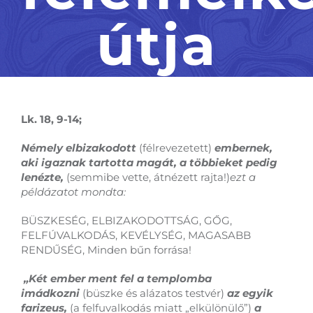
útja
Lk. 18, 9-14;
Némely elbizakodott
(félrevezetett)
embernek,
aki igaznak tartotta magát, a többieket pedig
lenézte,
(semmibe vette, átnézett rajta!)
ezt a
példázatot mondta:
BÜSZKESÉG, ELBIZAKODOTTSÁG, GŐG,
FELFÚVALKODÁS, KEVÉLYSÉG, MAGASABB
RENDŰSÉG, Minden bűn forrása!
„Két ember ment fel a templomba
imádkozni
(büszke és alázatos testvér)
az egyik
farizeus,
(a felfuvalkodás miatt „elkülönülő”)
a