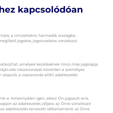
éshez kapcsolódóan
tamára, a címzettekre, harmadik országba,
megillető jogokra, jogorvoslatra vonatkozó
onatkozhat, amelyek kezelésének nincs más jogalapja.
zájárulás visszavonását követően a személyes
 alapuló, a visszavonás előtti adatkezelés
nik-e. Amennyiben igen, akkor Ön jogosult arra,
apjon az adatkezelés céljára, az Önre vonatkozó
 az adatkezelés tervezett időtartamáról, az Önre