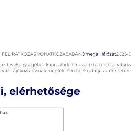
Ő FELIRATKOZÁS VONATKOZÁSÁBAN
Omega Hálózat
2025-0
z tevékenységéhez kapcsolódó hírlevélre történő feliratkoz
ható tájékoztatásnak megfelelően tájékoztatja az érintettet.
i, elérhetősége
ház