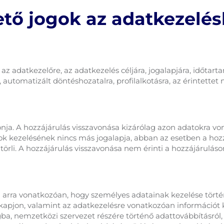
lető jogok az adatkezel
 az adatkezelőre, az adatkezelés céljára, jogalapjára, időtar
automatizált döntéshozatalra, profilalkotásra, az érintettet 
onja. A hozzájárulás visszavonása kizárólag azon adatokra v
ok kezelésének nincs más jogalapja, abban az esetben a hoz
törli. A hozzájárulás visszavonása nem érinti a hozzájáruláson
ől arra vonatkozóan, hogy személyes adatainak kezelése törté
kapjon, valamint az adatkezelésre vonatkozóan információt k
ba, nemzetközi szervezet részére történő adattovábbításról,