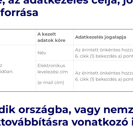
forrása
A kezelt
Adatkezelés jogalapja
adatok köre
Az érintett önkéntes hoz
Név
6. cikk (1) bekezdés a) pont
áz
Elektronikus
ódóan.
levelezési cím
Az érintett önkéntes hoz
6. cikk (1) bekezdés a) pont
(e-mail cím)
dik országba, vagy nemz
ttovábbításra vonatkozó