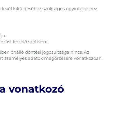
írlevél kiküldéséhez szükséges ügyintézéshez
ja.
kozást kezelő szoftvere.
ében önálló döntési jogosultsága nincs. Az
smert személyes adatok megőrzésére vonatkozóan.
ra vonatkozó