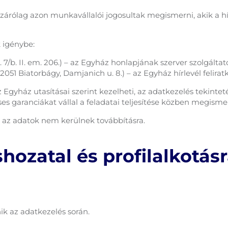
zárólag azon munkavállalói jogosultak megismerni, akik a h
 igénybe:
 7/b. II. em. 206.) – az Egyház honlapjának szerver szolgáltató
051 Biatorbágy, Damjanich u. 8.) – az Egyház hírlevél felirat
Egyház utasításai szerint kezelheti, az adatkezelés tekintet
éses garanciákat vállal a feladatai teljesítése közben megi
 az adatok nem kerülnek továbbításra.
hozatal és profilalkotás
ik az adatkezelés során.