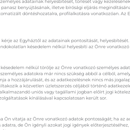
emélyes adatainak helyesbítését, törlését vagy kezelésének 
 panasz benyújtásának, illetve bírósági eljárás megindításán
omatizált döntéshozatalra, profilalkotásra vonatkozóan. Az 
 kérje az Egyháztől az adatainak pontosítását, helyesbítését.
indokolatlan késedelem nélkül helyesbíti az Önre vonatkozó
n késedelem nélkül törölje az Önre vonatkozó személyes adat
zemélyes adatokra már nincs szükség abból a célból, amel
a a hozzájárulását, és az adatkezelésnek nincs más jogalapja
iltakozik a közvetlen üzletszerzés céljából történő adatkeze
lkalmazandó uniós vagy tagállami jogban előírt jogi köteleze
lgáltatások kínálásával kapcsolatosan került sor.
a Ön vitatja az Önre vonatkozó adatok pontosságát; ha az ad
adatra, de Ön igényli azokat jogi igények előterjesztéséhez,