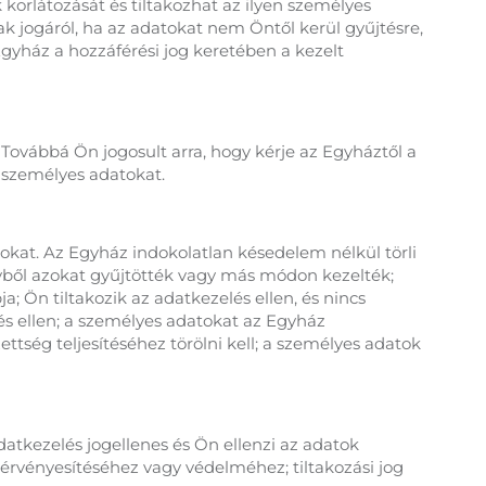
korlátozását és tiltakozhat az ilyen személyes
ak jogáról, ha az adatokat nem Öntől kerül gyűjtésre,
Egyház a hozzáférési jog keretében a kezelt
 Továbbá Ön jogosult arra, hogy kérje az Egyháztől a
 személyes adatokat.
okat. Az Egyház indokolatlan késedelem nélkül törli
yből azokat gyűjtötték vagy más módon kezelték;
; Ön tiltakozik az adatkezelés ellen, és nincs
lés ellen; a személyes adatokat az Egyház
ttség teljesítéséhez törölni kell; a személyes adatok
atkezelés jogellenes és Ön ellenzi az adatok
 érvényesítéséhez vagy védelméhez; tiltakozási jog