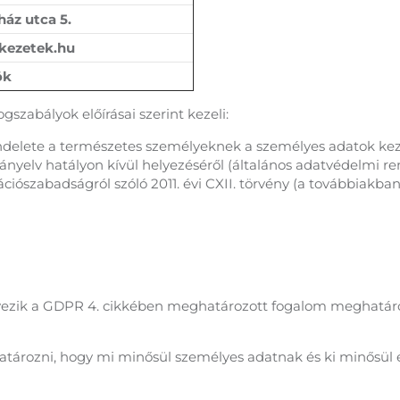
ház utca 5.
kezetek.hu
ök
szabályok előírásai szerint kezeli:
ndelete a természetes személyeknek a személyes adatok keze
rányelv hatályon kívül helyezéséről (általános adatvédelmi 
iószabadságról szóló 2011. évi CXII. törvény (a továbbiakban:
zik a GDPR 4. cikkében meghatározott fogalom meghatározáso
tározni, hogy mi minősül személyes adatnak és ki minősül é