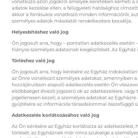
vonatkozó azon jogokról amelyek keretében kérheti a sz
adatok kezelése ellen, a felügyeleti hatósághoz címzett
akkor a forrásukra vonatkozó minden információról, aut
személyes adatok másolatát rendelkezésre bocsátja.
Helyesbítéshez való jog
Ön jogosult arra, hogy – pontatlan adatkezelés esetén –
hiányos személyes adatainak kiegészítését. Az Egyház 
Törléshez való jog
Ön jogosult arra, hogy kérésére az Egyház indokolatla
az Önre vonatkozó személyes adatokat, amennyiben a s
hozzájáruláson alapuló adatkezelés esetén Ön visszavonj
elsőbbséget élvező jogszerű ok az adatkezelésre, vagy t
jogellenesen kezeli; a személyes adatokat az Egyházre a
gyűjtésére az információs társadalommal összefüggő szo
Adatkezelés korlátozásához való jog
Az Ön kérésére az Egyház korlátozza az adatkezelést, h
törlését; az Egyháznek már nincs szüksége a személyes 