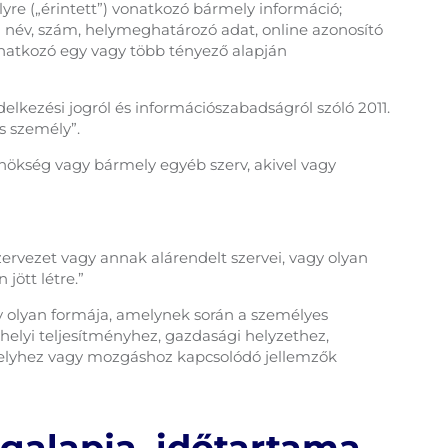
yre („érintett”) vonatkozó bármely információ;
 név, szám, helymeghatározó adat, online azonosító
 vonatkozó egy vagy több tényező alapján
lkezési jogról és információszabadságról szóló 2011.
es személy”.
ynökség vagy bármely egyéb szerv, akivel vagy
ervezet vagy annak alárendelt szervei, vagy olyan
jött létre.”
 olyan formája, amelynek során a személyes
elyi teljesítményhez, gazdasági helyzethez,
 helyhez vagy mozgáshoz kapcsolódó jellemzők
ogalapja, időtartama,