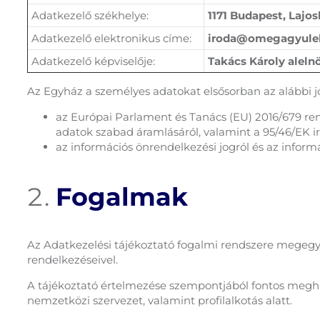
Adatkezelő székhelye:
1171 Budapest, Lajos
Adatkezelő elektronikus címe:
iroda@omegagyule
Adatkezelő képviselője:
Takács Károly aleln
Az Egyház a személyes adatokat elsősorban az alábbi jog
az Európai Parlament és Tanács (EU) 2016/679 re
adatok szabad áramlásáról, valamint a 95/46/EK i
az információs önrendelkezési jogról és az informác
Fogalmak
Az Adatkezelési tájékoztató fogalmi rendszere megegye
rendelkezéseivel.
A tájékoztató értelmezése szempontjából fontos megha
nemzetközi szervezet, valamint profilalkotás alatt.