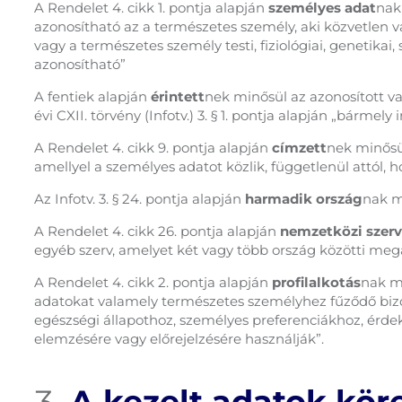
A Rendelet 4. cikk 1. pontja alapján
személyes adat
nak
azonosítható az a természetes személy, aki közvetlen 
vagy a természetes személy testi, fiziológiai, genetikai
azonosítható”
A fentiek alapján
érintett
nek minősül az azonosított va
évi CXII. törvény (Infotv.) 3. § 1. pontja alapján „bárm
A Rendelet 4. cikk 9. pontja alapján
címzett
nek minősül
amellyel a személyes adatot közlik, függetlenül attól, h
Az Infotv. 3. § 24. pontja alapján
harmadik ország
nak m
A Rendelet 4. cikk 26. pontja alapján
nemzetközi szerv
egyéb szerv, amelyet két vagy több ország közötti megá
A Rendelet 4. cikk 2. pontja alapján
profilalkotás
nak m
adatokat valamely természetes személyhez fűződő bizo
egészségi állapothoz, személyes preferenciákhoz, érd
elemzésére vagy előrejelzésére használják”.
A kezelt adatok köre