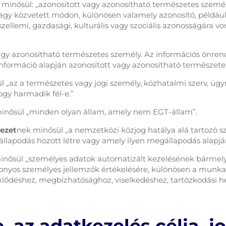
 minősül: „azonosított vagy azonosítható természetes személ
vagy közvetett módon, különösen valamely azonosító, például
, szellemi, gazdasági, kulturális vagy szociális azonosságára
gy azonosítható természetes személy. Az információs önrende
ely információ alapján azonosított vagy azonosítható természet
 „az a természetes vagy jogi személy, közhatalmi szerv, üg
ogy harmadik fél-e.”
inősül „minden olyan állam, amely nem EGT-állam”.
ezet
nek minősül „a nemzetközi közjog hatálya alá tartozó sz
llapodás hozott létre vagy amely ilyen megállapodás alapján 
inősül „személyes adatok automatizált kezelésének bármely
nyos személyes jellemzők értékelésére, különösen a munkah
eklődéshez, megbízhatósághoz, viselkedéshez, tartózkodási
, az adatkezelés célja, j