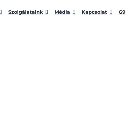
Szolgálataink
Média
Kapcsolat
G9
ÉSI
RLEVÉLRE
ATKOZÁS
ÁBAN