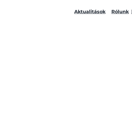
Aktualitások
Rólunk
DATKEZEL
ZTATÓ HÍ
NŐ FELIR
NATKOZÁS