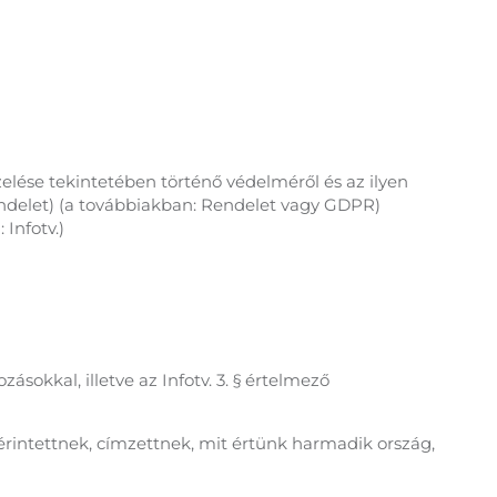
lése tekintetében történő védelméről és az ilyen
rendelet) (a továbbiakban: Rendelet vagy GDPR)
 Infotv.)
kkal, illetve az Infotv. 3. § értelmező
rintettnek, címzettnek, mit értünk harmadik ország,