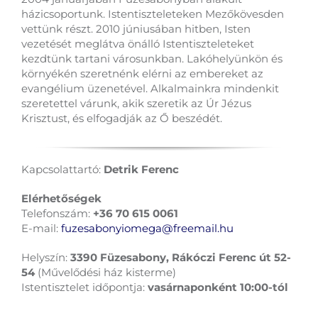
házicsoportunk. Istentiszteleteken Mezőkövesden
vettünk részt. 2010 júniusában hitben, Isten
vezetését meglátva önálló Istentiszteleteket
kezdtünk tartani városunkban. Lakóhelyünkön és
környékén szeretnénk elérni az embereket az
evangélium üzenetével. Alkalmainkra mindenkit
szeretettel várunk, akik szeretik az Úr Jézus
Krisztust, és elfogadják az Ő beszédét.
Kapcsolattartó:
Detrik Ferenc
Elérhetőségek
Telefonszám:
+36 70 615 0061
E-mail:
fuzesabonyiomega@freemail.hu
Helyszín:
3390 Füzesabony, Rákóczi Ferenc út 52-
54
(Művelődési ház kisterme)
Istentisztelet időpontja:
vasárnaponként 10:00-tól