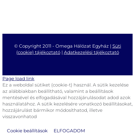
© Copyright 2011 -
Omega Hálózat Egyház |
Süti
(cookie) tájékoztató
|
Adatkezelési tájékoztató
Page load link
Ez a weboldal sütiket (cookie-t) használ. A sütik kezelése
az alábbiakban beállítható, valamint a beállítások
mentésével és elfogadásával hozzájárulásodat adod azok
használatához. A sütik kezelésére vonatkozó beállításokat,
hozzájárulást bármikor módosíthatod, illetve
visszavonhatod
Cookie beállítások
ELFOGADOM